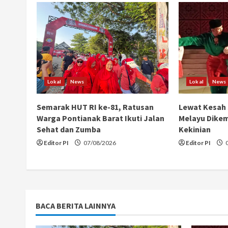
u
e
R
e
Lokal
News
Lokal
News
a
Semarak HUT RI ke-81, Ratusan
Lewat Kesah 
Warga Pontianak Barat Ikuti Jalan
Melayu Dikem
d
Sehat dan Zumba
Kekinian
i
Editor PI
07/08/2026
Editor PI
0
n
g
BACA BERITA LAINNYA