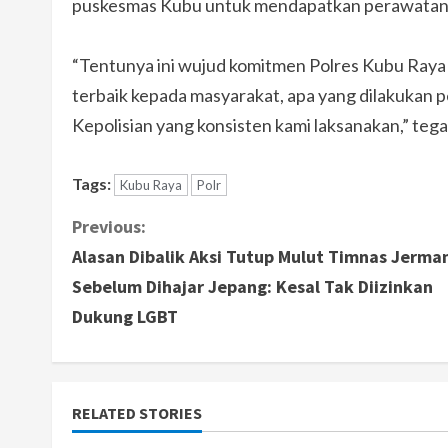
puskesmas Kubu untuk mendapatkan perawatan
“Tentunya ini wujud komitmen Polres Kubu Raya
terbaik kepada masyarakat, apa yang dilakukan p
Kepolisian yang konsisten kami laksanakan,” tega
Tags:
Kubu Raya
Polr
C
Previous:
Alasan Dibalik Aksi Tutup Mulut Timnas Jerma
o
Sebelum Dihajar Jepang: Kesal Tak Diizinkan
n
Dukung LGBT
t
i
RELATED STORIES
n