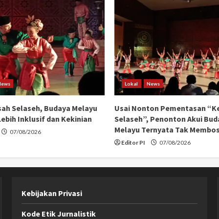
News
Lokal
News
ah Selaseh, Budaya Melayu
Usai Nonton Pementasan “K
ebih Inklusif dan Kekinian
Selaseh”, Penonton Akui Bud
Melayu Ternyata Tak Membo
07/08/2026
Editor PI
07/08/2026
Kebijakan Privasi
Kode Etik Jurnalistik