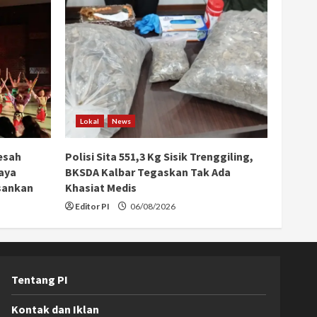
Lokal
News
esah
Polisi Sita 551,3 Kg Sisik Trenggiling,
aya
BKSDA Kalbar Tegaskan Tak Ada
sankan
Khasiat Medis
Editor PI
06/08/2026
Tentang PI
Kontak dan Iklan