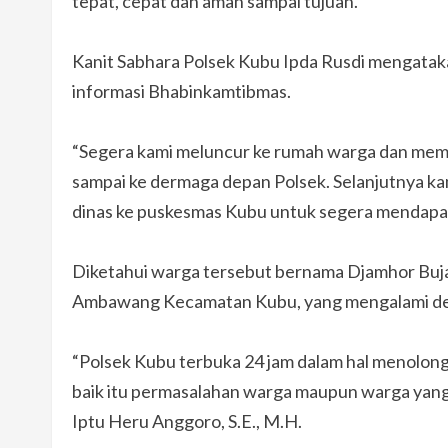
tepat, cepat dan aman sampai tujuan.
Kanit Sabhara Polsek Kubu Ipda Rusdi mengatak
informasi Bhabinkamtibmas.
“Segera kami meluncur ke rumah warga dan me
sampai ke dermaga depan Polsek. Selanjutnya 
dinas ke puskesmas Kubu untuk segera mendapat
Diketahui warga tersebut bernama Djamhor Buja
Ambawang Kecamatan Kubu, yang mengalami de
“Polsek Kubu terbuka 24 jam dalam hal menolo
baik itu permasalahan warga maupun warga yan
Iptu Heru Anggoro, S.E., M.H.