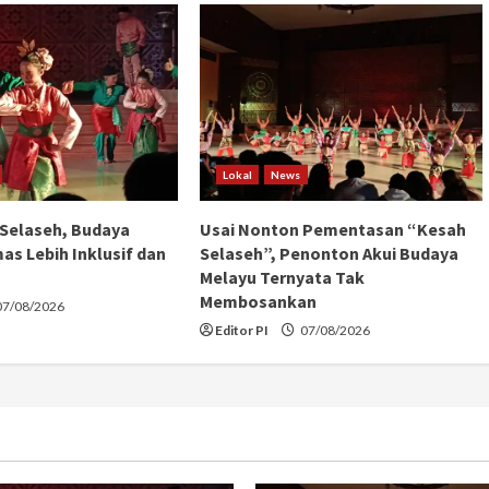
Lokal
News
Selaseh, Budaya
Usai Nonton Pementasan “Kesah
as Lebih Inklusif dan
Selaseh”, Penonton Akui Budaya
Melayu Ternyata Tak
Membosankan
7/08/2026
Editor PI
07/08/2026