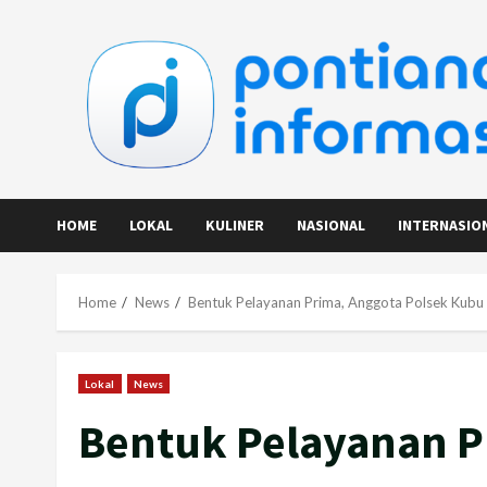
Skip
to
content
HOME
LOKAL
KULINER
NASIONAL
INTERNASIO
Home
News
Bentuk Pelayanan Prima, Anggota Polsek Kubu
Lokal
News
Bentuk Pelayanan P