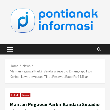
Skip
to
content
Primary
Menu
Home
News
Mantan Pegawai Parkir Bandara Supadio Ditangkap, Tipu
Korban Lewat Investasi Tiket Pesawat Raup Rp4 Miliar
Lokal
News
Mantan Pegawai Parkir Bandara Supadio