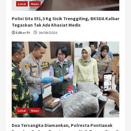
Lokal
News
g
Polisi Sita 551,3 Kg Sisik Trenggiling, BKSDA Kalbar
Tegaskan Tak Ada Khasiat Medis
Editor PI
06/08/2026
Lokal
News
Dua Tersangka Diamankan, Polresta Pontianak