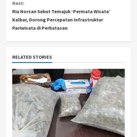
Next:
t
Ria Norsan Sebut Temajuk ‘Permata Wisata’
i
Kalbar, Dorong Percepatan Infrastruktur
Pariwisata di Perbatasan
n
u
e
RELATED STORIES
R
e
a
d
i
n