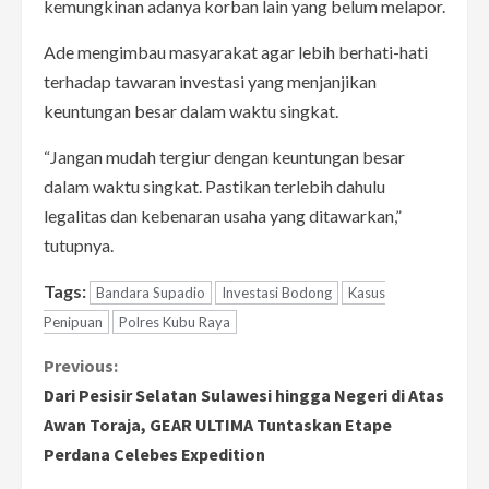
kemungkinan adanya korban lain yang belum melapor.
Ade mengimbau masyarakat agar lebih berhati-hati
terhadap tawaran investasi yang menjanjikan
keuntungan besar dalam waktu singkat.
“Jangan mudah tergiur dengan keuntungan besar
dalam waktu singkat. Pastikan terlebih dahulu
legalitas dan kebenaran usaha yang ditawarkan,”
tutupnya.
Tags:
Bandara Supadio
Investasi Bodong
Kasus
Penipuan
Polres Kubu Raya
C
Previous:
Dari Pesisir Selatan Sulawesi hingga Negeri di Atas
o
Awan Toraja, GEAR ULTIMA Tuntaskan Etape
Perdana Celebes Expedition
n