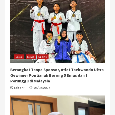
e
R
e
a
d
i
Lokal
News
Sports
n
Berangkat Tanpa Sponsor, Atlet Taekwondo Ultra
g
Gewinner Pontianak Borong 5 Emas dan 1
Perunggu di Malaysia
Editor PI
08/08/2026