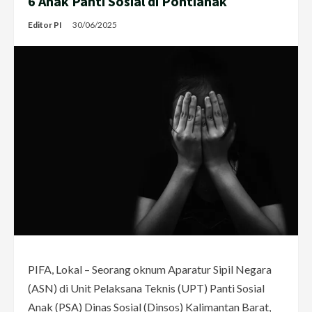
6 Anak Panti Sosial di Pontianak
Editor PI
30/06/2025
PIFA, Lokal – Seorang oknum Aparatur Sipil Negara
(ASN) di Unit Pelaksana Teknis (UPT) Panti Sosial
Anak (PSA) Dinas Sosial (Dinsos) Kalimantan Barat,