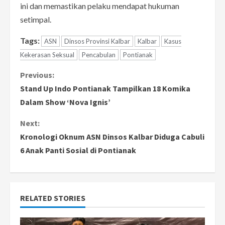
ini dan memastikan pelaku mendapat hukuman
setimpal.
Tags:
ASN
Dinsos Provinsi Kalbar
Kalbar
Kasus
Kekerasan Seksual
Pencabulan
Pontianak
C
Previous:
Stand Up Indo Pontianak Tampilkan 18 Komika
o
Dalam Show ‘Nova Ignis’
n
Next:
Kronologi Oknum ASN Dinsos Kalbar Diduga Cabuli
t
6 Anak Panti Sosial di Pontianak
i
n
RELATED STORIES
u