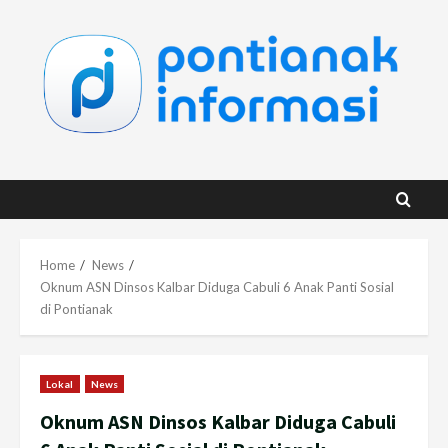
Skip
to
content
Home
News
Oknum ASN Dinsos Kalbar Diduga Cabuli 6 Anak Panti Sosial
di Pontianak
Lokal
News
Oknum ASN Dinsos Kalbar Diduga Cabuli