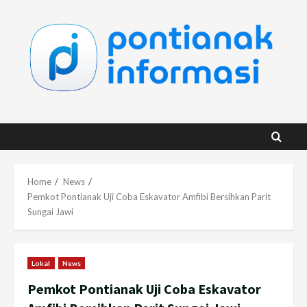
Skip
to
content
Home
News
Pemkot Pontianak Uji Coba Eskavator Amfibi Bersihkan Parit
Sungai Jawi
Lokal
News
Pemkot Pontianak Uji Coba Eskavator