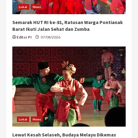
i
Lokal
News
n
Semarak HUT RI ke-81, Ratusan Warga Pontianak
g
Barat Ikuti Jalan Sehat dan Zumba
Editor PI
07/08/2026
Lokal
News
Lewat Kesah Selaseh, Budaya Melayu Dikemas