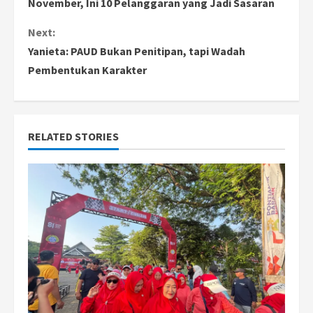
November, Ini 10 Pelanggaran yang Jadi Sasaran
n
Next:
Yanieta: PAUD Bukan Penitipan, tapi Wadah
t
Pembentukan Karakter
i
n
RELATED STORIES
u
e
R
e
a
d