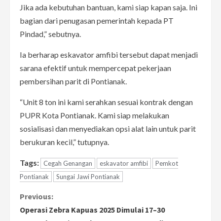
Jika ada kebutuhan bantuan, kami siap kapan saja. Ini
bagian dari penugasan pemerintah kepada PT
Pindad,” sebutnya.
Ia berharap eskavator amfibi tersebut dapat menjadi
sarana efektif untuk mempercepat pekerjaan
pembersihan parit di Pontianak.
“Unit 8 ton ini kami serahkan sesuai kontrak dengan
PUPR Kota Pontianak. Kami siap melakukan
sosialisasi dan menyediakan opsi alat lain untuk parit
berukuran kecil,” tutupnya.
Tags:
Cegah Genangan
eskavator amfibi
Pemkot
Pontianak
Sungai Jawi Pontianak
C
Previous:
Operasi Zebra Kapuas 2025 Dimulai 17–30
o