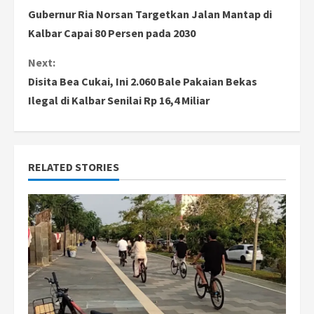
C
Gubernur Ria Norsan Targetkan Jalan Mantap di
o
Kalbar Capai 80 Persen pada 2030
n
Next:
Disita Bea Cukai, Ini 2.060 Bale Pakaian Bekas
t
Ilegal di Kalbar Senilai Rp 16,4 Miliar
i
n
RELATED STORIES
u
e
R
e
a