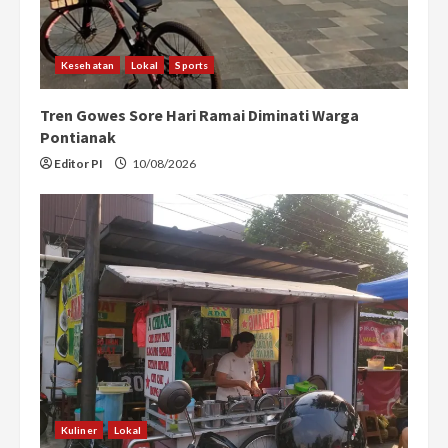
d
i
Kesehatan
Lokal
Sports
n
Tren Gowes Sore Hari Ramai Diminati Warga
g
Pontianak
Editor PI
10/08/2026
Kuliner
Lokal