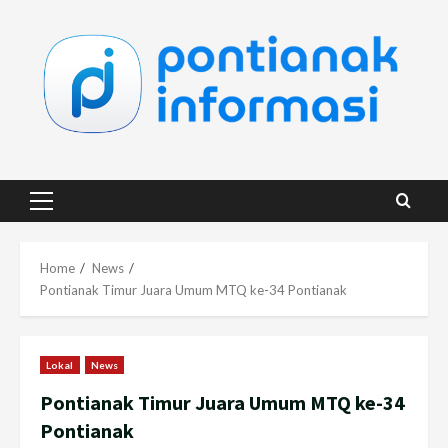
Skip
to
content
Primary
Menu
Home
News
Pontianak Timur Juara Umum MTQ ke-34 Pontianak
Lokal
News
Pontianak Timur Juara Umum MTQ ke-34
Pontianak