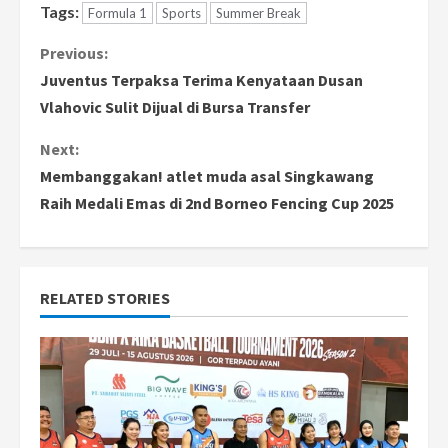
Tags:
Formula 1
Sports
Summer Break
C
Previous:
Juventus Terpaksa Terima Kenyataan Dusan
o
Vlahovic Sulit Dijual di Bursa Transfer
n
Next:
Membanggakan! atlet muda asal Singkawang
t
Raih Medali Emas di 2nd Borneo Fencing Cup 2025
i
n
RELATED STORIES
u
e
R
e