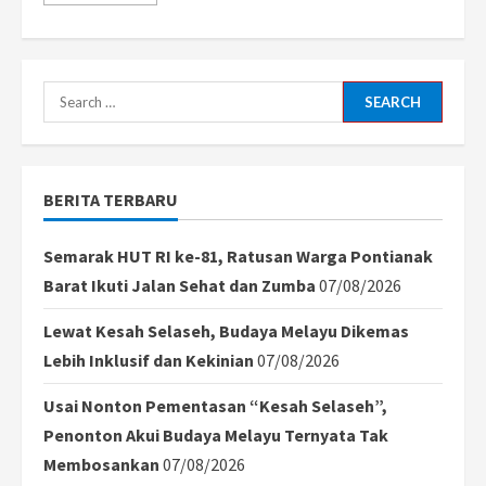
more
about
Timnas
Indonesia
Pesta
Gol
6-
Search
0
atas
for:
Chinese
Taipei
di
FIFA
BERITA TERBARU
Matchday
2025
Semarak HUT RI ke-81, Ratusan Warga Pontianak
Barat Ikuti Jalan Sehat dan Zumba
07/08/2026
Lewat Kesah Selaseh, Budaya Melayu Dikemas
Lebih Inklusif dan Kekinian
07/08/2026
Usai Nonton Pementasan “Kesah Selaseh”,
Penonton Akui Budaya Melayu Ternyata Tak
Membosankan
07/08/2026