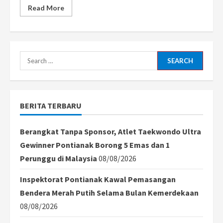
Read
Read More
more
about
Aliansi
Wartawan
Kriminal
Gelar
Diskusi
Search
Publik
‘Bahaya
for:
Scamming,
Phishing
dan
Kejahatan
BERITA TERBARU
Digital
di
Pontianak
Berangkat Tanpa Sponsor, Atlet Taekwondo Ultra
Gewinner Pontianak Borong 5 Emas dan 1
Perunggu di Malaysia
08/08/2026
Inspektorat Pontianak Kawal Pemasangan
Bendera Merah Putih Selama Bulan Kemerdekaan
08/08/2026