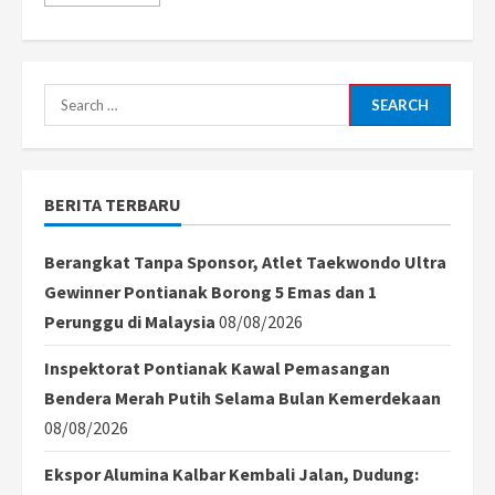
more
about
Empati
Korban
Bencana
di
Sumatera,
Search
Kapolda
Kalbar
for:
Minta
Warga
Tak
Euforia
BERITA TERBARU
di
Malam
Tahun
Baru
Berangkat Tanpa Sponsor, Atlet Taekwondo Ultra
Gewinner Pontianak Borong 5 Emas dan 1
Perunggu di Malaysia
08/08/2026
Inspektorat Pontianak Kawal Pemasangan
Bendera Merah Putih Selama Bulan Kemerdekaan
08/08/2026
Ekspor Alumina Kalbar Kembali Jalan, Dudung: