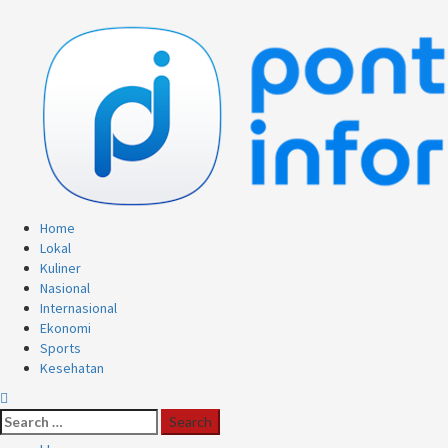
Skip
to
content
Primary
Home
Menu
Lokal
Kuliner
Nasional
Internasional
Ekonomi
Sports
Kesehatan
Search
for: