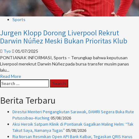
Sports
Jurgen Klopp Dorong Liverpool Rekrut
Darwin Núñez Meski Bukan Prioritas Klub
Tyo
01/07/2025
PONTIANAK INFORMASI, Sports – Terungkap bahwa keputusan
Liverpool merekrut Darwin Núñez pada bursa transfer musim panas
lalu...
Read
Read More
Search
more
for:
about
Jurgen
Berita Terbaru
Klopp
Dorong
Direstui Menteri Pengangkutan Sarawak, DAMRI Segera Buka Rute
Liverpool
Putussibau–Kuching
05/08/2026
Rekrut
Aksi Heroik Satpam Klinik di Pontianak Gagalkan Maling Helm: “Tak
Darwin
Takut Saya, Namanya Tugas”
05/08/2026
Núñez
Ria Norsan Resmikan Open API Bank Kalbar, Tegaskan QRIS Harus
Meski