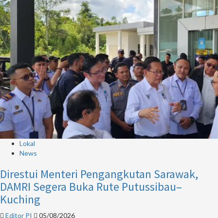
Lokal
News
Direstui Menteri Pengangkutan Sarawak,
DAMRI Segera Buka Rute Putussibau–
Kuching
Editor PI
05/08/2026