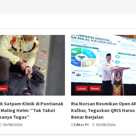
News
Lokal
News
ik Satpam Klinik di Pontianak
Ria Norsan Resmikan Open A
Maling Helm: “Tak Takut
Kalbar, Tegaskan QRIS Harus
manya Tugas”
Benar Berjalan
05/08/2026
Editor PI
05/08/2026