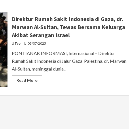
Direktur Rumah Sakit Indonesia di Gaza, dr.
Marwan Al-Sultan, Tewas Bersama Keluarga
Akibat Serangan Israel
Tyo
03/07/2025
PONTIANAK INFORMASI, Internasional – Direktur
Rumah Sakit Indonesia di Jalur Gaza, Palestina, dr. Marwan
Al-Sultan, meninggal dunia...
Read
Read More
more
about
Direktur
Rumah
Sakit
Indonesia
di
Gaza,
dr.
Marwan
Al-
Sultan,