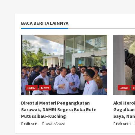
BACA BERITA LAINNYA
Lokal
News
Lokal
Direstui Menteri Pengangkutan
Aksi Hero
Sarawak, DAMRI Segera Buka Rute
Gagalkan 
Putussibau–Kuching
Saya, Na
Editor PI
05/08/2026
Editor PI