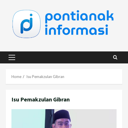
Skip
to
content
Primary
Menu
Home
Isu Pemakzulan Gibran
Isu Pemakzulan Gibran