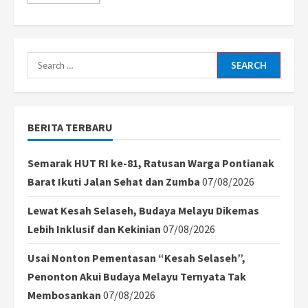
more
about
Polemik
Usulan
Pemakzulan
Gibran
dan
Search
Penugasan
Khusus
for:
di
Papua:
Dinamika
Politik
BERITA TERBARU
Nasional
Semarak HUT RI ke-81, Ratusan Warga Pontianak
Barat Ikuti Jalan Sehat dan Zumba
07/08/2026
Lewat Kesah Selaseh, Budaya Melayu Dikemas
Lebih Inklusif dan Kekinian
07/08/2026
Usai Nonton Pementasan “Kesah Selaseh”,
Penonton Akui Budaya Melayu Ternyata Tak
Membosankan
07/08/2026