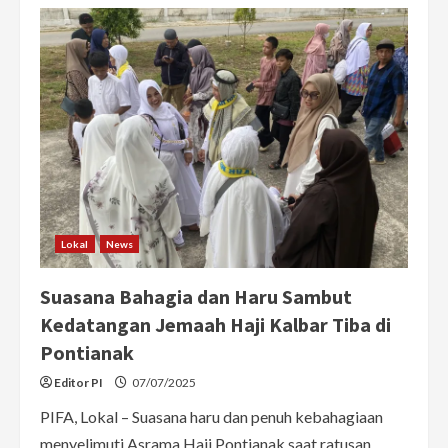
Pulang
Haji,
Khusnul
Khatimah
Bawa
20
Boneka
Unta
Untuk
Anak
Lokal
News
Suasana Bahagia dan Haru Sambut
Kedatangan Jemaah Haji Kalbar Tiba di
Pontianak
Editor PI
07/07/2025
PIFA, Lokal – Suasana haru dan penuh kebahagiaan
menyelimuti Asrama Haji Pontianak saat ratusan