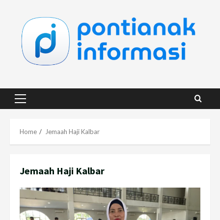
Skip
to
content
Primary
Menu
Home
Jemaah Haji Kalbar
Jemaah Haji Kalbar