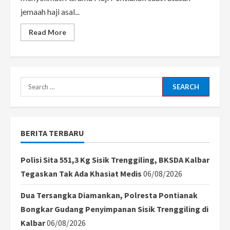
jemaah haji asal...
Read
Read More
more
about
Suasana
Bahagia
dan
Haru
Sambut
Search
Kedatangan
Jemaah
for:
Haji
Kalbar
Tiba
di
BERITA TERBARU
Pontianak
Polisi Sita 551,3 Kg Sisik Trenggiling, BKSDA Kalbar
Tegaskan Tak Ada Khasiat Medis
06/08/2026
Dua Tersangka Diamankan, Polresta Pontianak
Bongkar Gudang Penyimpanan Sisik Trenggiling di
Kalbar
06/08/2026