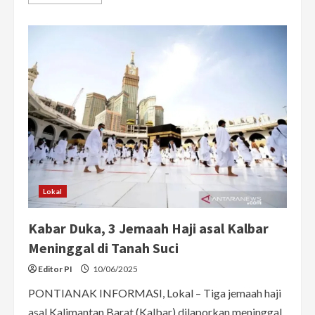
more
about
Jemaah
Haji
Kalbar
Pulang
Mulai
6
Juli,
Satu
Dipulangkan
Lebih
Awal
karena
Sakit
Lokal
Kabar Duka, 3 Jemaah Haji asal Kalbar
Meninggal di Tanah Suci
Editor PI
10/06/2025
PONTIANAK INFORMASI, Lokal – Tiga jemaah haji
asal Kalimantan Barat (Kalbar) dilaporkan meninggal