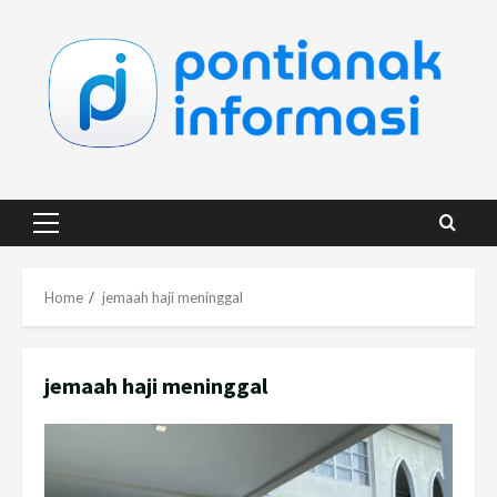
Skip
to
content
Primary
Menu
Home
jemaah haji meninggal
jemaah haji meninggal