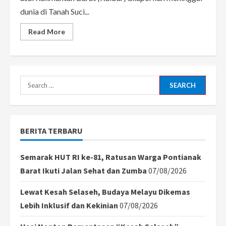
dunia di Tanah Suci...
Read
Read More
more
about
Kabar
Duka,
3
Jemaah
Haji
Search
asal
Kalbar
for:
Meninggal
di
Tanah
Suci
BERITA TERBARU
Semarak HUT RI ke-81, Ratusan Warga Pontianak
Barat Ikuti Jalan Sehat dan Zumba
07/08/2026
Lewat Kesah Selaseh, Budaya Melayu Dikemas
Lebih Inklusif dan Kekinian
07/08/2026