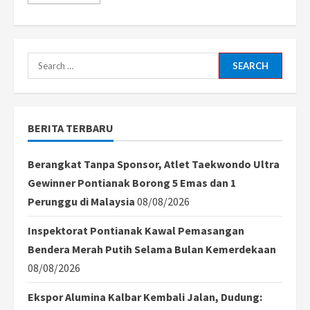
more
about
DM
Foundation
dan
Noesakha
Pontianak
Search
Bagikan
2.000
for:
Takjil
di
Lima
Titik
BERITA TERBARU
Lalu
lintas
Berangkat Tanpa Sponsor, Atlet Taekwondo Ultra
Gewinner Pontianak Borong 5 Emas dan 1
Perunggu di Malaysia
08/08/2026
Inspektorat Pontianak Kawal Pemasangan
Bendera Merah Putih Selama Bulan Kemerdekaan
08/08/2026
Ekspor Alumina Kalbar Kembali Jalan, Dudung: