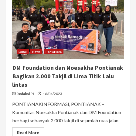
Lokal
News
Pariwisata
DM Foundation dan Noesakha Pontianak
Bagikan 2.000 Takjil di Lima Titik Lalu
lintas
Redaksi PI
16/04/2023
PONTIANAKINFORMASI, PONTIANAK –
Komunitas Noesakha Pontianak dan DM Foundation
berbagi sebanyak 2.000 takjil di sejumlah ruas jalan...
Read
Read More