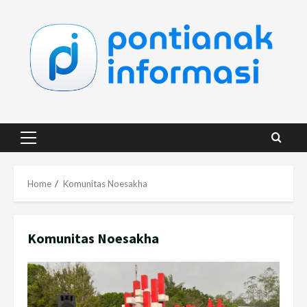
Skip
to
content
Primary
Menu
Home
Komunitas Noesakha
Komunitas Noesakha