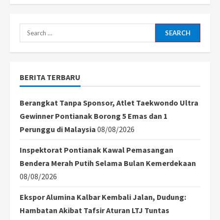
PontiLite
Fest
2025
Meriahkan
Bulan
Search
Gemar
Membaca
for:
di
Pontianak
BERITA TERBARU
Berangkat Tanpa Sponsor, Atlet Taekwondo Ultra
Gewinner Pontianak Borong 5 Emas dan 1
Perunggu di Malaysia
08/08/2026
Inspektorat Pontianak Kawal Pemasangan
Bendera Merah Putih Selama Bulan Kemerdekaan
08/08/2026
Ekspor Alumina Kalbar Kembali Jalan, Dudung:
Hambatan Akibat Tafsir Aturan LTJ Tuntas