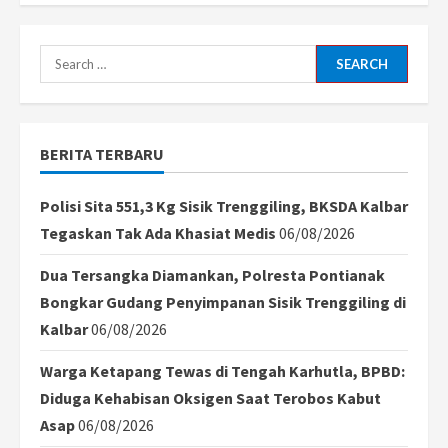
Eks
Kader
PDIP
di
Search
Solo
Gabung
for:
PSI,
Puan
Maharani
Santai
BERITA TERBARU
Menanggapi
Polisi Sita 551,3 Kg Sisik Trenggiling, BKSDA Kalbar
Tegaskan Tak Ada Khasiat Medis
06/08/2026
Dua Tersangka Diamankan, Polresta Pontianak
Bongkar Gudang Penyimpanan Sisik Trenggiling di
Kalbar
06/08/2026
Warga Ketapang Tewas di Tengah Karhutla, BPBD:
Diduga Kehabisan Oksigen Saat Terobos Kabut
Asap
06/08/2026