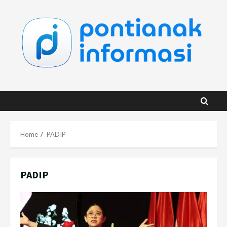
Skip
to
content
Home
PADIP
PADIP