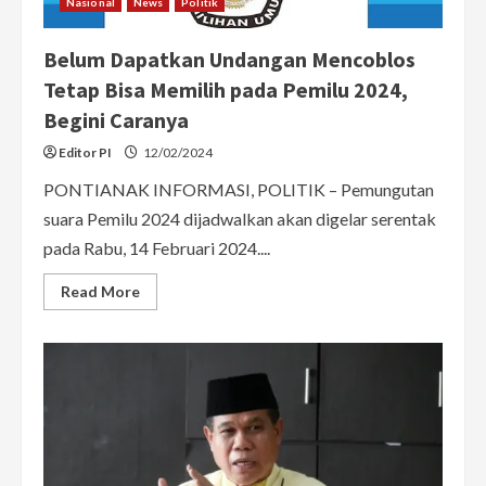
Nasional
News
Politik
Belum Dapatkan Undangan Mencoblos
Tetap Bisa Memilih pada Pemilu 2024,
Begini Caranya
Editor PI
12/02/2024
PONTIANAK INFORMASI, POLITIK – Pemungutan
suara Pemilu 2024 dijadwalkan akan digelar serentak
pada Rabu, 14 Februari 2024....
Read
Read More
more
about
Belum
Dapatkan
Undangan
Mencoblos
Tetap
Bisa
Memilih
pada
Pemilu
2024,