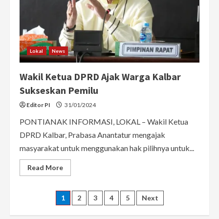
Begini
Caranya
Lokal
News
Wakil Ketua DPRD Ajak Warga Kalbar
Sukseskan Pemilu
Editor PI
31/01/2024
PONTIANAK INFORMASI, LOKAL – Wakil Ketua
DPRD Kalbar, Prabasa Anantatur mengajak
masyarakat untuk menggunakan hak pilihnya untuk...
Read
Read More
more
about
Wakil
Ketua
Posts
1
2
3
4
5
Next
DPRD
Ajak
Warga