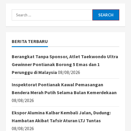
pagination
Kalbar
Sukseskan
Pemilu
Search
for:
BERITA TERBARU
Berangkat Tanpa Sponsor, Atlet Taekwondo Ultra
Gewinner Pontianak Borong 5 Emas dan 1
Perunggu di Malaysia
08/08/2026
Inspektorat Pontianak Kawal Pemasangan
Bendera Merah Putih Selama Bulan Kemerdekaan
08/08/2026
Ekspor Alumina Kalbar Kembali Jalan, Dudung:
Hambatan Akibat Tafsir Aturan LTJ Tuntas
08/08/2026