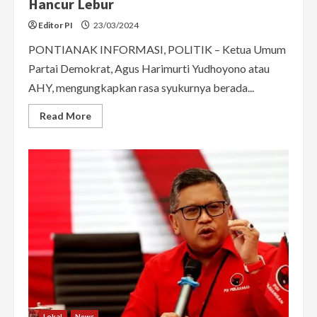
Hancur Lebur
Editor PI
23/03/2024
PONTIANAK INFORMASI, POLITIK – Ketua Umum
Partai Demokrat, Agus Harimurti Yudhoyono atau
AHY, mengungkapkan rasa syukurnya berada...
Read
Read More
more
about
AHY
Bersyukur
Berada
di
Koalisi
Indonesia
Maju:
Coba
di
Tempat
Lama,
Hancur
Lebur
Lokal
News