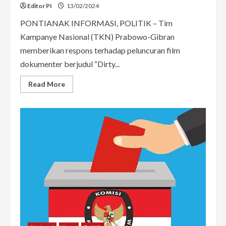
Editor PI
13/02/2024
PONTIANAK INFORMASI, POLITIK – Tim
Kampanye Nasional (TKN) Prabowo-Gibran
memberikan respons terhadap peluncuran film
dokumenter berjudul “Dirty...
Read
Read More
more
about
TKN
Prabowo-
Gibran
Sebut
Film
“Dirty
Vote”
Berisi
Fitnah