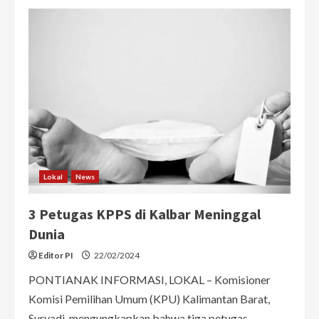
Wakil
Ketua
DPRD
Minta
Masyarakat
Tak
Terpecah
Belah
Pasca
Pemilu
Lokal
News
3 Petugas KPPS di Kalbar Meninggal
Dunia
Editor PI
22/02/2024
PONTIANAK INFORMASI, LOKAL – Komisioner
Komisi Pemilihan Umum (KPU) Kalimantan Barat,
Suryadi, mengungkapkan bahwa tiga petugas