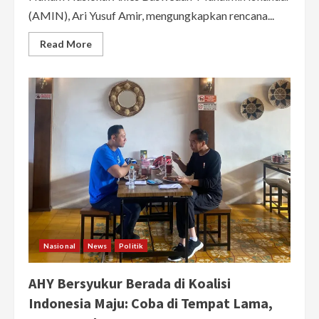
(AMIN), Ari Yusuf Amir, mengungkapkan rencana...
Read
Read More
more
about
Timnas
AMIN
Akan
Ajukan
Menkeu
dan
Mensos
Jadi
Saksi
Sengketa
Pilpres
2024
Nasional
News
Politik
AHY Bersyukur Berada di Koalisi
Indonesia Maju: Coba di Tempat Lama,