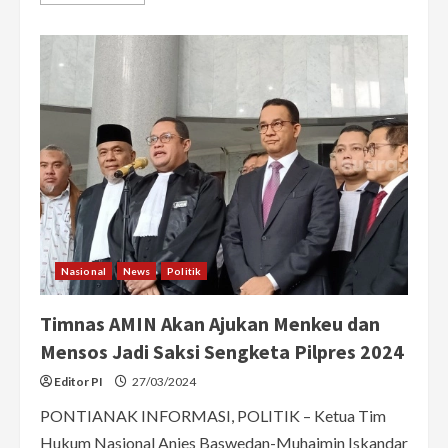
more
about
Tim
AMIN
Usulkan
Jokowi
Hadir
dalam
Sidang
Sengketa
Pilpres
untuk
Jadi
Saksi
Nasional
News
Politik
Timnas AMIN Akan Ajukan Menkeu dan
Mensos Jadi Saksi Sengketa Pilpres 2024
Editor PI
27/03/2024
PONTIANAK INFORMASI, POLITIK – Ketua Tim
Hukum Nasional Anies Baswedan-Muhaimin Iskandar