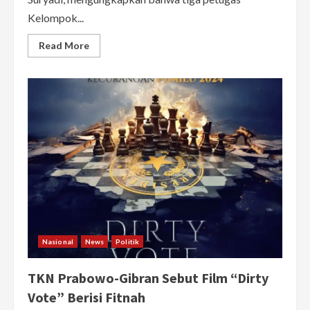
Kelompok...
Read
Read More
more
about
3
Petugas
KPPS
di
Kalbar
Meninggal
Dunia
Nasional
News
Politik
TKN Prabowo-Gibran Sebut Film “Dirty
Vote” Berisi Fitnah