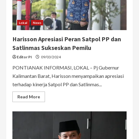
Lokal
News
Harisson Apresiasi Peran Satpol PP dan
Satlinmas Sukseskan Pemilu
Editor PI
09/03/2024
PONTIANAK INFORMASI, LOKAL – Pj Gubernur
Kalimantan Barat, Harisson menyampaikan apresiasi
terhadap kinerja Satpol PP dan Satlinmas...
Read
Read More
more
about
Harisson
Apresiasi
Peran
Satpol
PP
dan
Satlinmas