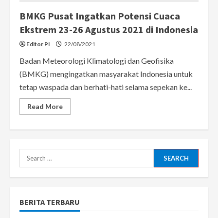
BMKG Pusat Ingatkan Potensi Cuaca
Ekstrem 23-26 Agustus 2021 di Indonesia
Editor PI
22/08/2021
Badan Meteorologi Klimatologi dan Geofisika
(BMKG) mengingatkan masyarakat Indonesia untuk
tetap waspada dan berhati-hati selama sepekan ke...
Read
Read More
more
about
BMKG
Pusat
Ingatkan
Potensi
Cuaca
Search
Ekstrem
23-
for:
26
Agustus
2021
di
BERITA TERBARU
Indonesia