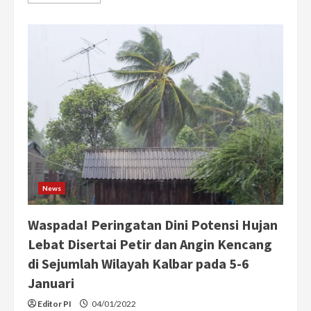
more
about
BMKG
Kalbar:
Waspada
Cuaca
Ekstrem
dari
18-
23
Januari
2025
News
Waspada! Peringatan Dini Potensi Hujan
Lebat Disertai Petir dan Angin Kencang
di Sejumlah Wilayah Kalbar pada 5-6
Januari
Editor PI
04/01/2022