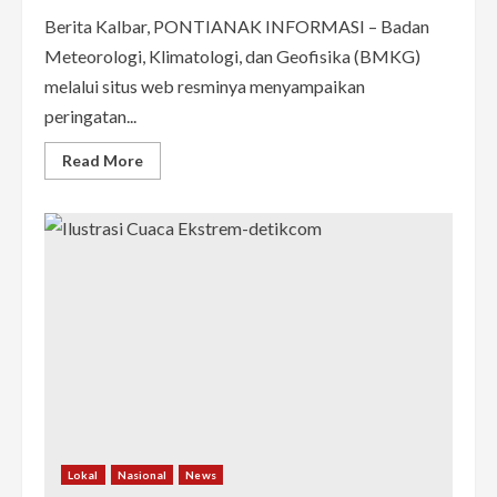
Berita Kalbar, PONTIANAK INFORMASI – Badan
Meteorologi, Klimatologi, dan Geofisika (BMKG)
melalui situs web resminya menyampaikan
peringatan...
Read
Read More
more
about
Waspada!
Peringatan
Dini
Potensi
Hujan
Lebat
Disertai
Petir
dan
Angin
Kencang
di
Sejumlah
Wilayah
Kalbar
pada
5-
6
Lokal
Nasional
News
Januari