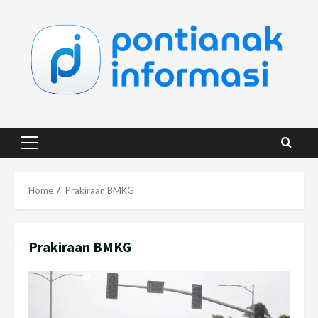
Skip
to
content
Primary
Menu
Home
Prakiraan BMKG
Prakiraan BMKG