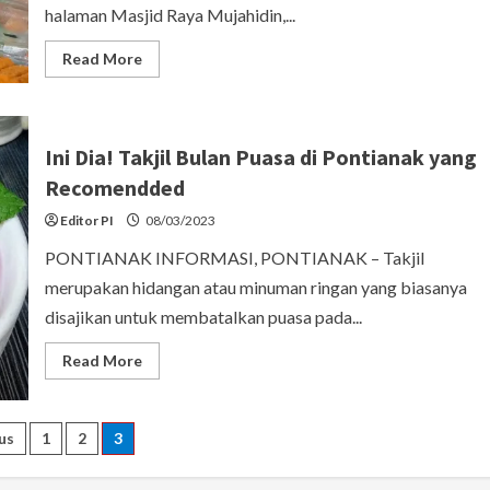
halaman Masjid Raya Mujahidin,...
Read
Read More
more
about
Bazar
Ramadan
Mujahidin
Suguhkan
Ini Dia! Takjil Bulan Puasa di Pontianak yang
Makanan
Khas
Recomendded
dari
Berbagai
Editor PI
08/03/2023
Daerah
di
PONTIANAK INFORMASI, PONTIANAK – Takjil
Kalbar
merupakan hidangan atau minuman ringan yang biasanya
disajikan untuk membatalkan puasa pada...
Read
Read More
more
about
Ini
Dia!
s
Takjil
us
1
2
3
Bulan
Puasa
ination
di