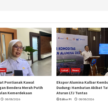
Pontianak
yang
Recomendded
News
Lokal
News
at Pontianak Kawal
Ekspor Alumina Kalbar Kemba
an Bendera Merah Putih
Dudung: Hambatan Akibat Taf
ulan Kemerdekaan
Aturan LTJ Tuntas
08/08/2026
Editor PI
08/08/2026