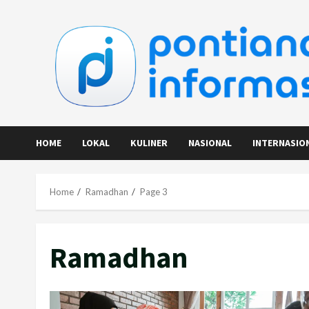
Skip
to
content
HOME
LOKAL
KULINER
NASIONAL
INTERNASIO
Home
Ramadhan
Page 3
Ramadhan