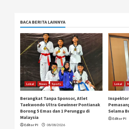
BACA BERITA LAINNYA
Lokal
News
Sports
Lokal
Berangkat Tanpa Sponsor, Atlet
Inspektor
Taekwondo Ultra Gewinner Pontianak
Pemasang
Borong 5 Emas dan 1 Perunggu di
Selama B
Malaysia
Editor PI
Editor PI
08/08/2026