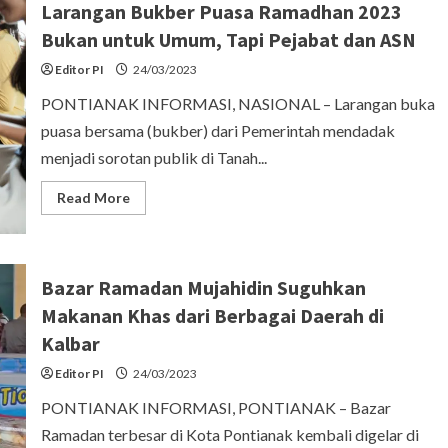
Larangan Bukber Puasa Ramadhan 2023
Bukan untuk Umum, Tapi Pejabat dan ASN
Editor PI
24/03/2023
PONTIANAK INFORMASI, NASIONAL – Larangan buka
puasa bersama (bukber) dari Pemerintah mendadak
menjadi sorotan publik di Tanah...
Read
Read More
more
about
Larangan
Bukber
Puasa
Ramadhan
Bazar Ramadan Mujahidin Suguhkan
2023
Bukan
Makanan Khas dari Berbagai Daerah di
untuk
Umum,
Kalbar
Tapi
Pejabat
Editor PI
24/03/2023
dan
ASN
PONTIANAK INFORMASI, PONTIANAK – Bazar
Ramadan terbesar di Kota Pontianak kembali digelar di