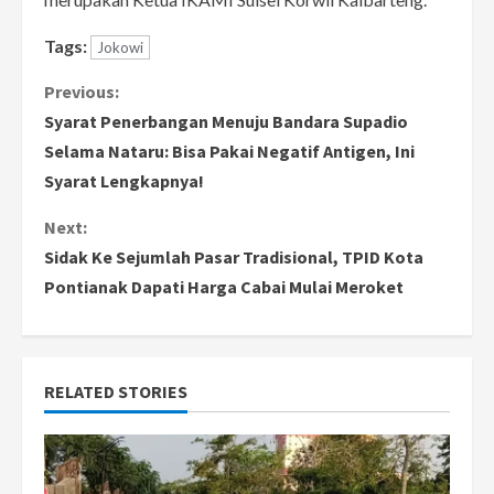
Tags:
Jokowi
C
Previous:
Syarat Penerbangan Menuju Bandara Supadio
o
Selama Nataru: Bisa Pakai Negatif Antigen, Ini
Syarat Lengkapnya!
n
Next:
t
Sidak Ke Sejumlah Pasar Tradisional, TPID Kota
i
Pontianak Dapati Harga Cabai Mulai Meroket
n
u
RELATED STORIES
e
R