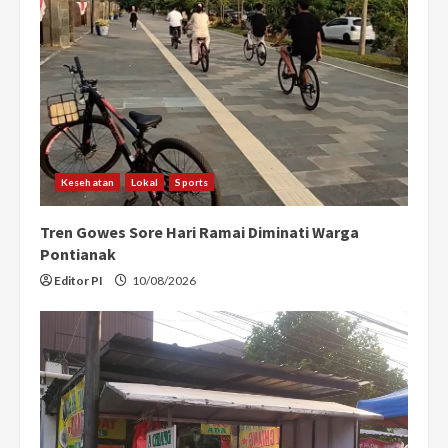
e
a
d
i
n
Kesehatan
Lokal
Sports
g
Tren Gowes Sore Hari Ramai Diminati Warga
Pontianak
Editor PI
10/08/2026