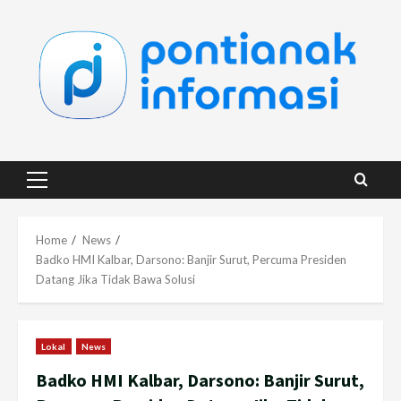
Skip
to
content
Primary
Menu
Home
News
Badko HMI Kalbar, Darsono: Banjir Surut, Percuma Presiden
Datang Jika Tidak Bawa Solusi
Lokal
News
Badko HMI Kalbar, Darsono: Banjir Surut,