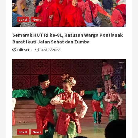
i
n
Lokal
News
g
Semarak HUT RI ke-81, Ratusan Warga Pontianak
Barat Ikuti Jalan Sehat dan Zumba
Editor PI
07/08/2026
Lokal
News