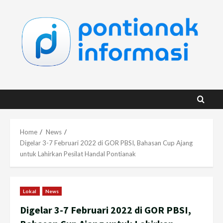
Skip
to
content
Home
News
Digelar 3-7 Februari 2022 di GOR PBSI, Bahasan Cup Ajang
untuk Lahirkan Pesilat Handal Pontianak
Lokal
News
Digelar 3-7 Februari 2022 di GOR PBSI,