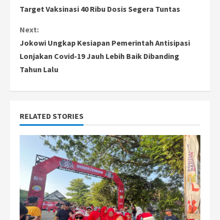
o
Target Vaksinasi 40 Ribu Dosis Segera Tuntas
n
Next:
Jokowi Ungkap Kesiapan Pemerintah Antisipasi
t
Lonjakan Covid-19 Jauh Lebih Baik Dibanding
i
Tahun Lalu
n
u
RELATED STORIES
e
R
e
a
d