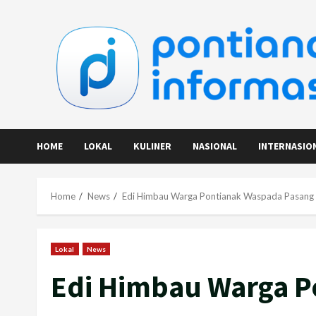
Skip
to
content
HOME
LOKAL
KULINER
NASIONAL
INTERNASIO
Home
News
Edi Himbau Warga Pontianak Waspada Pasang 
Lokal
News
Edi Himbau Warga 