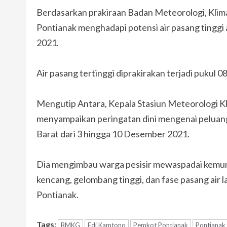
Berdasarkan prakiraan Badan Meteorologi, Klim
Pontianak menghadapi potensi air pasang tingg
2021.
Air pasang tertinggi diprakirakan terjadi pukul 
Mengutip Antara, Kepala Stasiun Meteorologi K
menyampaikan peringatan dini mengenai peluang 
Barat dari 3 hingga 10 Desember 2021.
Dia mengimbau warga pesisir mewaspadai kemungk
kencang, gelombang tinggi, dan fase pasang air 
Pontianak.
Tags:
BMKG
Edi Kamtono
Pemkot Pontianak
Pontianak