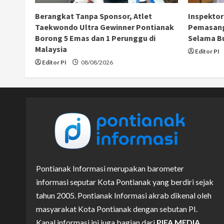
Berangkat Tanpa Sponsor, Atlet
Inspektor
Taekwondo Ultra Gewinner Pontianak
Pemasang
Borong 5 Emas dan 1 Perunggu di
Selama B
Malaysia
Editor PI
Editor PI
08/08/2026
Pontianak Informasi merupakan barometer
informasi seputar Kota Pontianak yang berdiri sejak
tahun 2005. Pontianak Informasi akrab dikenal oleh
masyarakat Kota Pontianak dengan sebutan PI.
Kanal informasi ini juga bagian dari
PIFA MEDIA