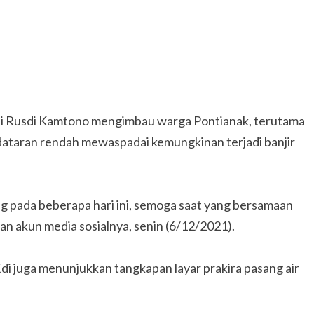
 Edi Rusdi Kamtono mengimbau warga Pontianak, terutama
dataran rendah mewaspadai kemungkinan terjadi banjir
ng pada beberapa hari ini, semoga saat yang bersamaan
ngan akun media sosialnya, senin (6/12/2021).
Edi juga menunjukkan tangkapan layar prakira pasang air