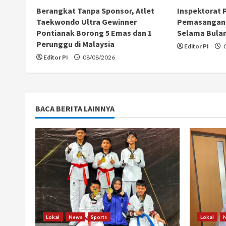
a
Berangkat Tanpa Sponsor, Atlet
Inspektorat 
Taekwondo Ultra Gewinner
Pemasangan 
d
Pontianak Borong 5 Emas dan 1
Selama Bula
Perunggu di Malaysia
i
Editor PI
0
Editor PI
08/08/2026
n
g
BACA BERITA LAINNYA
Lokal
News
Sports
Lokal