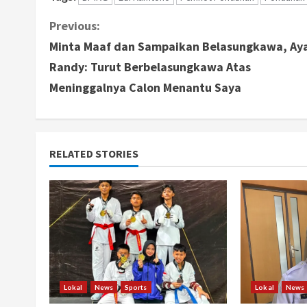
C
Previous:
Minta Maaf dan Sampaikan Belasungkawa, Ay
o
Randy: Turut Berbelasungkawa Atas
n
Meninggalnya Calon Menantu Saya
t
i
RELATED STORIES
n
u
e
R
e
Lokal
News
Sports
Lokal
News