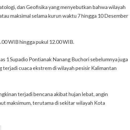
atologi, dan Geofisika yang menyebutkan bahwa wilayah
i atau maksimal selama kurun waktu 7 hingga 10 Desember
08.00 WIB hingga pukul 12.00 WIB.
las 1 Supadio Pontianak Nanang Buchori sebelumnya juga
terjadi cuaca ekstrem di wilayah pesisir Kalimantan
inan terjadi bencana akibat hujan lebat, angin
laut maksimum, terutama di sekitar wilayah Kota