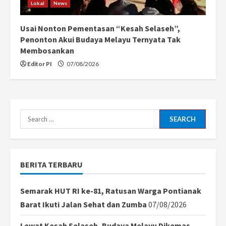
Lokal
News
Usai Nonton Pementasan “Kesah Selaseh”,
Penonton Akui Budaya Melayu Ternyata Tak
Membosankan
Editor PI
07/08/2026
Search
for:
BERITA TERBARU
Semarak HUT RI ke-81, Ratusan Warga Pontianak
Barat Ikuti Jalan Sehat dan Zumba
07/08/2026
Lewat Kesah Selaseh, Budaya Melayu Dikemas