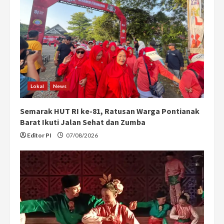
e
a
d
i
Lokal
News
n
Semarak HUT RI ke-81, Ratusan Warga Pontianak
g
Barat Ikuti Jalan Sehat dan Zumba
Editor PI
07/08/2026