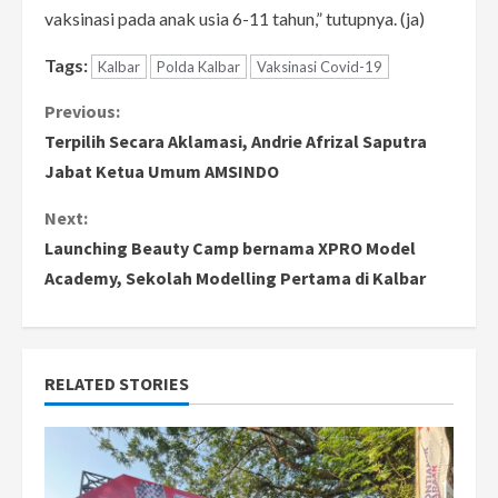
vaksinasi pada anak usia 6-11 tahun,” tutupnya. (ja)
Tags:
Kalbar
Polda Kalbar
Vaksinasi Covid-19
C
Previous:
Terpilih Secara Aklamasi, Andrie Afrizal Saputra
o
Jabat Ketua Umum AMSINDO
n
Next:
Launching Beauty Camp bernama XPRO Model
t
Academy, Sekolah Modelling Pertama di Kalbar
i
n
RELATED STORIES
u
e
R