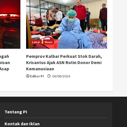
Lokal
News
ngah
Pemprov Kalbar Perkuat Stok Darah,
bisan
Krisantus Ajak ASN Rutin Donor Demi
 Asap
Kemanusiaan
Editor PI
06/08/2026
Tentang PI
Kontak dan Iklan