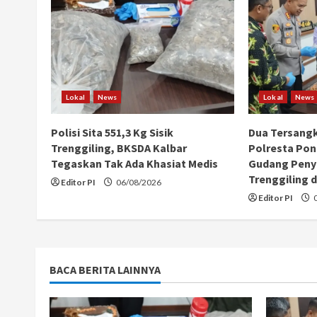
u
e
R
e
Lokal
News
Lokal
News
a
Polisi Sita 551,3 Kg Sisik
Dua Tersang
Trenggiling, BKSDA Kalbar
Polresta Pon
d
Tegaskan Tak Ada Khasiat Medis
Gudang Peny
Trenggiling d
i
Editor PI
06/08/2026
Editor PI
0
n
g
BACA BERITA LAINNYA