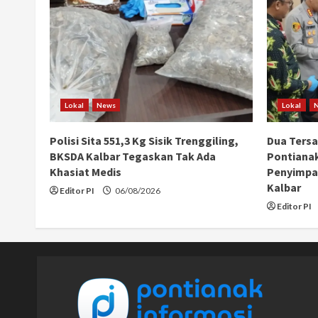
Lokal
News
Lokal
Polisi Sita 551,3 Kg Sisik Trenggiling,
Dua Ters
BKSDA Kalbar Tegaskan Tak Ada
Pontiana
Khasiat Medis
Penyimpan
Kalbar
Editor PI
06/08/2026
Editor PI