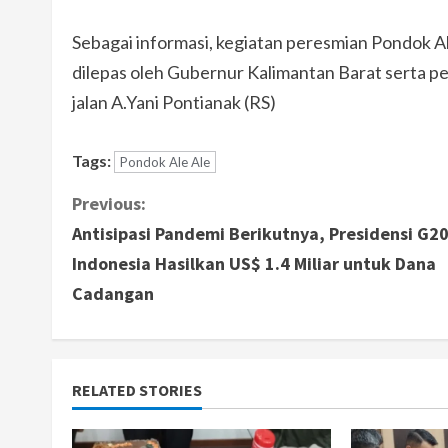
Sebagai informasi, kegiatan peresmian Pondok A
dilepas oleh Gubernur Kalimantan Barat serta p
jalan A.Yani Pontianak (RS)
Tags:
Pondok Ale Ale
C
Previous:
Antisipasi Pandemi Berikutnya, Presidensi G2
o
Indonesia Hasilkan US$ 1.4 Miliar untuk Dana
n
Cadangan
t
i
RELATED STORIES
n