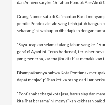
dan Anniversary ke 16 Tahun Pondok Ale-Ale di G
Orang Nomor satu di Kalimantan Barat menyamp
pemilik Pondok ale-ale yang telah jatuh bangun b
sekarang ini, walaupun dihadapkan dengan tantan
“Saya ucapkan selamat ulang tahun yang ke-16 u
gerai di Ayani ini. Terus berkreasi, terus beri
yang menerpa, karena jika kita bisa menaklukan ta
Disampaikannya bahwa Kota Pontianak merupakan
dapat menjadi pilihan ketika orang dari luar berku
“Pontianak sebagai kota jasa, harus siap dan ma
kita lihat bersama ini, menyajikan kekhasan baik d