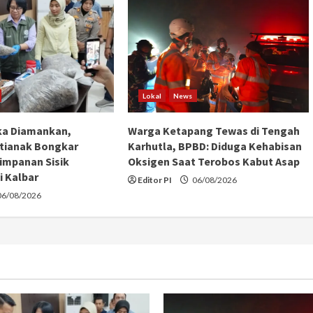
Lokal
News
ka Diamankan,
Warga Ketapang Tewas di Tengah
tianak Bongkar
Karhutla, BPBD: Diduga Kehabisan
impanan Sisik
Oksigen Saat Terobos Kabut Asap
i Kalbar
Editor PI
06/08/2026
6/08/2026