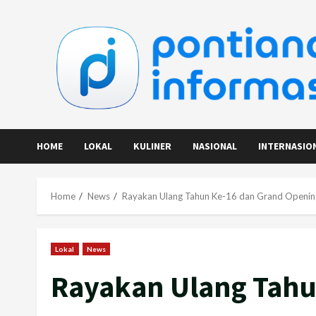
Skip
to
content
HOME
LOKAL
KULINER
NASIONAL
INTERNASIO
Home
News
Rayakan Ulang Tahun Ke-16 dan Grand Opening
Lokal
News
Rayakan Ulang Tahu