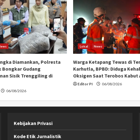
News
Lokal
News
angka Diamankan, Polresta
Warga Ketapang Tewas di Te
k Bongkar Gudang
Karhutla, BPBD: Diduga Keha
an Sisik Trenggiling di
Oksigen Saat Terobos Kabut
Editor PI
06/08/2026
06/08/2026
Kebijakan Privasi
Kode Etik Jurnalistik