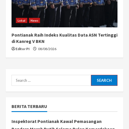
Lokal
News
Pontianak Raih Indeks Kualitas Data ASN Tertinggi
di Kanreg V BKN
Editor PI
08/08/2026
Search
for:
BERITA TERBARU
Inspektorat Pontianak Kawal Pemasangan
Bendera Merah Putih Selama Bulan Kemerdekaan