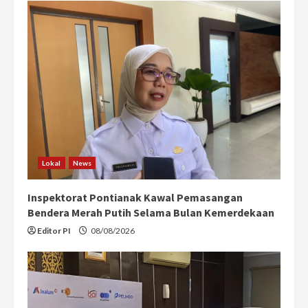
R
e
a
d
i
n
Lokal
News
g
Inspektorat Pontianak Kawal Pemasangan
Bendera Merah Putih Selama Bulan Kemerdekaan
Editor PI
08/08/2026