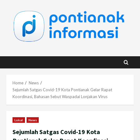
Skip
to
content
Home
News
Sejumlah Satgas Covid-19 Kota Pontianak Gelar Rapat
Koordinasi, Bahasan Sebut Waspadai Lonjakan Virus
Lokal
News
Sejumlah Satgas Covid-19 Kota