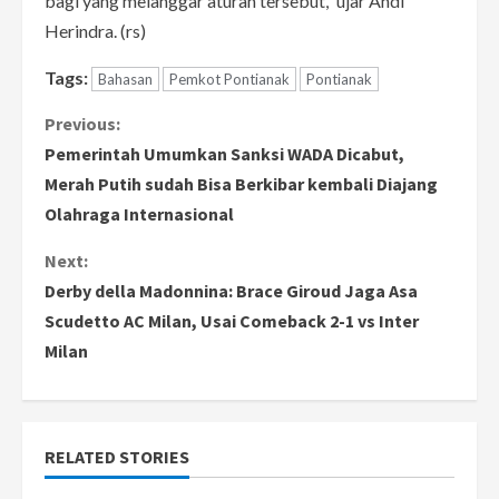
bagi yang melanggar aturan tersebut,” ujar Andi
Herindra. (rs)
Tags:
Bahasan
Pemkot Pontianak
Pontianak
C
Previous:
Pemerintah Umumkan Sanksi WADA Dicabut,
o
Merah Putih sudah Bisa Berkibar kembali Diajang
Olahraga Internasional
n
Next:
t
Derby della Madonnina: Brace Giroud Jaga Asa
i
Scudetto AC Milan, Usai Comeback 2-1 vs Inter
Milan
n
u
e
RELATED STORIES