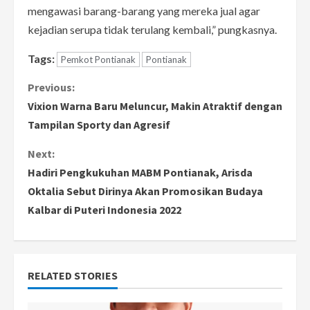
mengawasi barang-barang yang mereka jual agar
kejadian serupa tidak terulang kembali,” pungkasnya.
Tags:
Pemkot Pontianak
Pontianak
C
Previous:
Vixion Warna Baru Meluncur, Makin Atraktif dengan
o
Tampilan Sporty dan Agresif
n
Next:
Hadiri Pengkukuhan MABM Pontianak, Arisda
t
Oktalia Sebut Dirinya Akan Promosikan Budaya
i
Kalbar di Puteri Indonesia 2022
n
u
RELATED STORIES
e