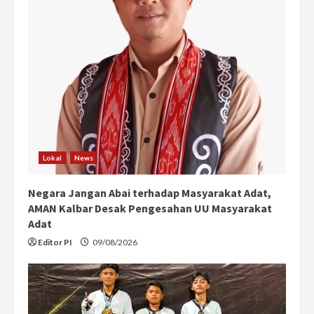
R
e
a
d
i
n
Lokal
News
g
Negara Jangan Abai terhadap Masyarakat Adat,
AMAN Kalbar Desak Pengesahan UU Masyarakat
Adat
Editor PI
09/08/2026