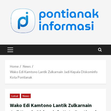
Skip
to
content
Primary
Menu
Home
News
Wako Edi Kamtono Lantik Zulkarnain Jadi Kepala Diskominfo
Kota Pontianak
Lokal
News
Wako Edi Kamtono Lantik Zulkarnain