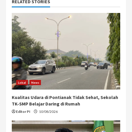
n
RELATED STORIES
u
e
R
e
a
d
Lokal
News
i
Kualitas Udara di Pontianak Tidak Sehat, Sekolah
n
TK-SMP Belajar Daring di Rumah
g
Editor PI
10/08/2026