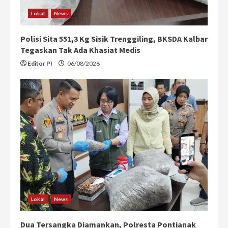
n
Lokal
News
g
Polisi Sita 551,3 Kg Sisik Trenggiling, BKSDA Kalbar
Tegaskan Tak Ada Khasiat Medis
Editor PI
06/08/2026
Lokal
News
Dua Tersangka Diamankan, Polresta Pontianak