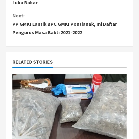
Luka Bakar
n
Next:
t
PP GMKI Lantik BPC GMKI Pontianak, Ini Daftar
i
Pengurus Masa Bakti 2021-2022
n
u
RELATED STORIES
e
R
e
a
d
i