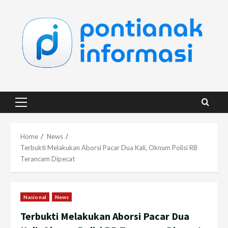
Skip
to
content
Primary
Menu
Home
News
Terbukti Melakukan Aborsi Pacar Dua Kali, Oknum Polisi RB
Terancam Dipecat
Nasional
News
Terbukti Melakukan Aborsi Pacar Dua