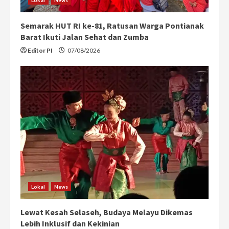
Lokal
News
n
Semarak HUT RI ke-81, Ratusan Warga Pontianak
g
Barat Ikuti Jalan Sehat dan Zumba
Editor PI
07/08/2026
Lokal
News
Lewat Kesah Selaseh, Budaya Melayu Dikemas
Lebih Inklusif dan Kekinian