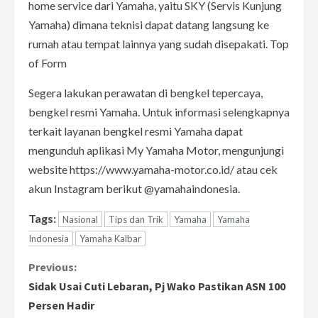
home service dari Yamaha, yaitu SKY (Servis Kunjung
Yamaha) dimana teknisi dapat datang langsung ke
rumah atau tempat lainnya yang sudah disepakati. Top
of Form
Segera lakukan perawatan di bengkel tepercaya,
bengkel resmi Yamaha. Untuk informasi selengkapnya
terkait layanan bengkel resmi Yamaha dapat
mengunduh aplikasi My Yamaha Motor, mengunjungi
website https://www.yamaha-motor.co.id/ atau cek
akun Instagram berikut @yamahaindonesia.
Tags:
Nasional
Tips dan Trik
Yamaha
Yamaha
Indonesia
Yamaha Kalbar
C
Previous:
Sidak Usai Cuti Lebaran, Pj Wako Pastikan ASN 100
o
Persen Hadir