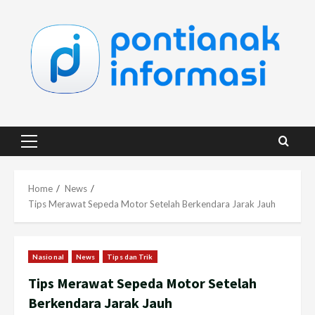
Skip
to
content
Primary
Menu
Home
News
Tips Merawat Sepeda Motor Setelah Berkendara Jarak Jauh
Nasional
News
Tips dan Trik
Tips Merawat Sepeda Motor Setelah
Berkendara Jarak Jauh