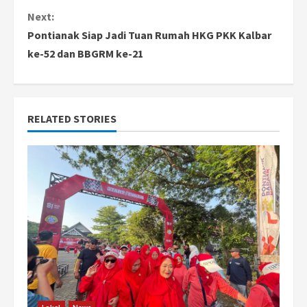
n
Next:
Pontianak Siap Jadi Tuan Rumah HKG PKK Kalbar
t
ke-52 dan BBGRM ke-21
i
n
RELATED STORIES
u
e
R
e
a
d
i