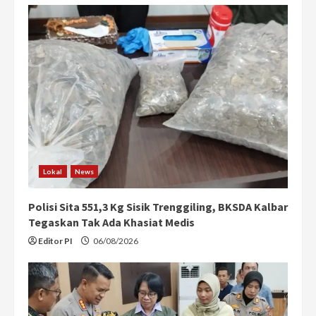
e
R
e
a
d
i
Lokal
News
n
Polisi Sita 551,3 Kg Sisik Trenggiling, BKSDA Kalbar
g
Tegaskan Tak Ada Khasiat Medis
Editor PI
06/08/2026