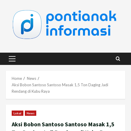
Skip
to
content
Primary
Menu
Home
News
Aksi Bobon Santoso Santoso Masak 1,5 Ton Daging Jadi
Rendang di Kubu Raya
Lokal
News
Aksi Bobon Santoso Santoso Masak 1,5