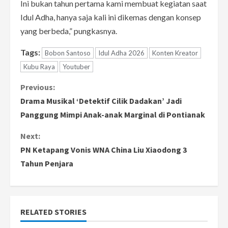
Ini bukan tahun pertama kami membuat kegiatan saat
Idul Adha, hanya saja kali ini dikemas dengan konsep
yang berbeda,” pungkasnya.
Tags:
Bobon Santoso
Idul Adha 2026
Konten Kreator
Kubu Raya
Youtuber
C
Previous:
Drama Musikal ‘Detektif Cilik Dadakan’ Jadi
o
Panggung Mimpi Anak-anak Marginal di Pontianak
n
Next:
PN Ketapang Vonis WNA China Liu Xiaodong 3
t
Tahun Penjara
i
n
RELATED STORIES
u