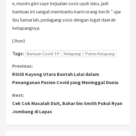
e, musim gini saye bejualan sosis uyuh laku, jadi
bantuan ini sangat membantu kami orang kecik “ ujar
ibu Samariah, pedagang sosis dengan logat daerah
ketapangnya.
(Jhon)
Tags:
Bantuan Covid-19
Ketapang
Polres Ketapang
C
Previous:
RSUD Kayong Utara Bantah Lalai dalam
o
Penanganan Pasien Covid yang Meninggal Dunia
n
Next:
Cek Cok Masalah Duit, Bahar bin Smith Pukul Ryan
t
Jombang di Lapas
i
n