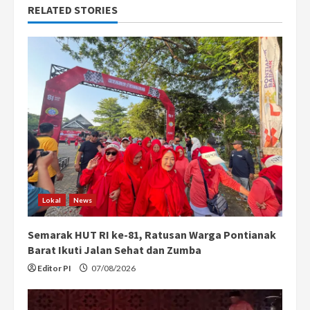
RELATED STORIES
u
e
R
e
a
d
i
Lokal
News
n
Semarak HUT RI ke-81, Ratusan Warga Pontianak
g
Barat Ikuti Jalan Sehat dan Zumba
Editor PI
07/08/2026