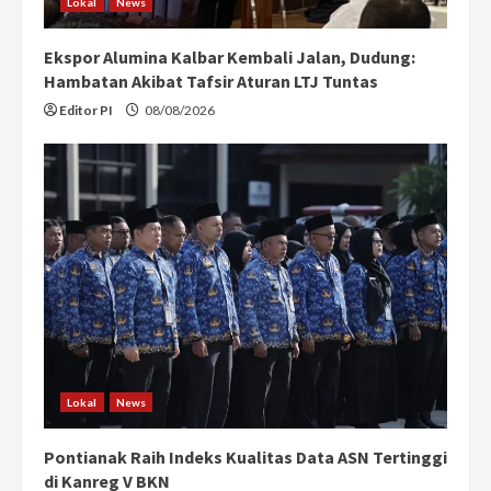
Lokal
News
Ekspor Alumina Kalbar Kembali Jalan, Dudung:
Hambatan Akibat Tafsir Aturan LTJ Tuntas
Editor PI
08/08/2026
Lokal
News
Pontianak Raih Indeks Kualitas Data ASN Tertinggi
di Kanreg V BKN