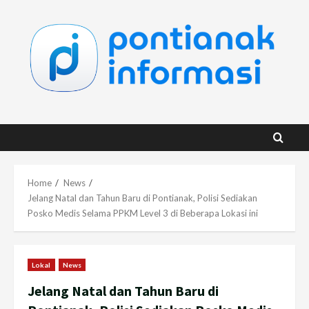
Skip
to
content
Home
News
Jelang Natal dan Tahun Baru di Pontianak, Polisi Sediakan
Posko Medis Selama PPKM Level 3 di Beberapa Lokasi ini
Lokal
News
Jelang Natal dan Tahun Baru di