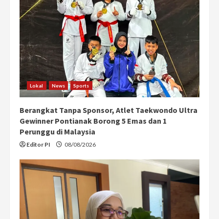
e
a
d
i
n
Lokal
News
Sports
g
Berangkat Tanpa Sponsor, Atlet Taekwondo Ultra
Gewinner Pontianak Borong 5 Emas dan 1
Perunggu di Malaysia
Editor PI
08/08/2026