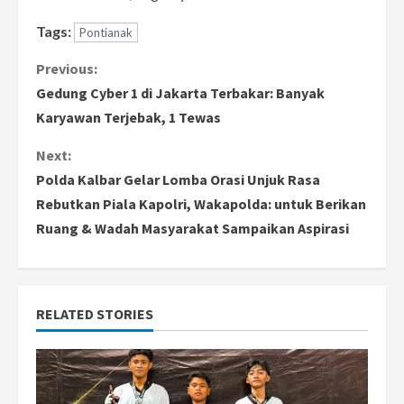
Tags:
Pontianak
C
Previous:
Gedung Cyber 1 di Jakarta Terbakar: Banyak
o
Karyawan Terjebak, 1 Tewas
n
Next:
Polda Kalbar Gelar Lomba Orasi Unjuk Rasa
t
Rebutkan Piala Kapolri, Wakapolda: untuk Berikan
i
Ruang & Wadah Masyarakat Sampaikan Aspirasi
n
u
RELATED STORIES
e
R