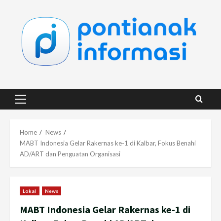
Skip
to
content
Primary
Menu
Home
News
MABT Indonesia Gelar Rakernas ke-1 di Kalbar, Fokus Benahi
AD/ART dan Penguatan Organisasi
Lokal
News
MABT Indonesia Gelar Rakernas ke-1 di