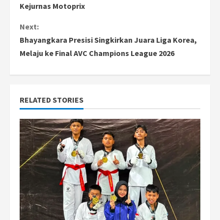
o
Kejurnas Motoprix
n
Next:
Bhayangkara Presisi Singkirkan Juara Liga Korea,
t
Melaju ke Final AVC Champions League 2026
i
n
RELATED STORIES
u
e
R
e
a
d