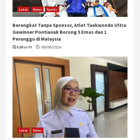
i
Lokal
News
Sports
n
Berangkat Tanpa Sponsor, Atlet Taekwondo Ultra
g
Gewinner Pontianak Borong 5 Emas dan 1
Perunggu di Malaysia
Editor PI
08/08/2026
Lokal
News