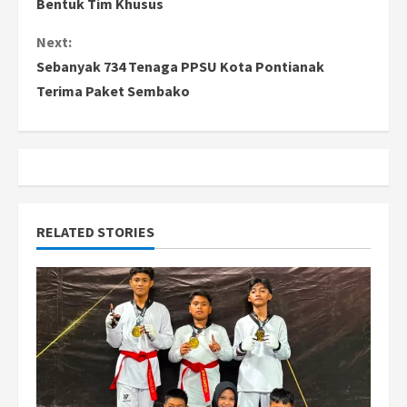
Bentuk Tim Khusus
n
Next:
Sebanyak 734 Tenaga PPSU Kota Pontianak
t
Terima Paket Sembako
i
n
u
e
RELATED STORIES
R
e
a
d