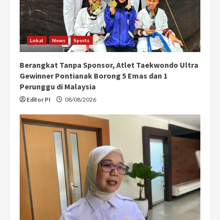
i
n
Lokal
News
Sports
g
Berangkat Tanpa Sponsor, Atlet Taekwondo Ultra
Gewinner Pontianak Borong 5 Emas dan 1
Perunggu di Malaysia
Editor PI
08/08/2026