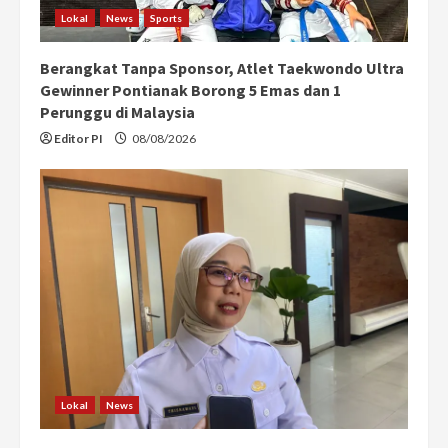
i
Lokal
News
Sports
n
Berangkat Tanpa Sponsor, Atlet Taekwondo Ultra
g
Gewinner Pontianak Borong 5 Emas dan 1
Perunggu di Malaysia
Editor PI
08/08/2026
Lokal
News