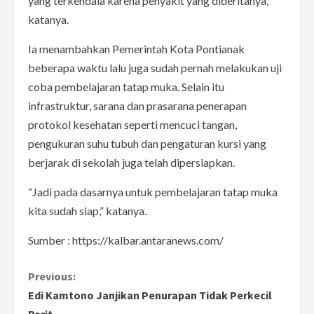
yang terkendala karena penyakit yang dideritanya,”
katanya.
Ia menambahkan Pemerintah Kota Pontianak
beberapa waktu lalu juga sudah pernah melakukan uji
coba pembelajaran tatap muka. Selain itu
infrastruktur, sarana dan prasarana penerapan
protokol kesehatan seperti mencuci tangan,
pengukuran suhu tubuh dan pengaturan kursi yang
berjarak di sekolah juga telah dipersiapkan.
“Jadi pada dasarnya untuk pembelajaran tatap muka
kita sudah siap,” katanya.
Sumber : https://kalbar.antaranews.com/
C
Previous:
Edi Kamtono Janjikan Penurapan Tidak Perkecil
o
Parit