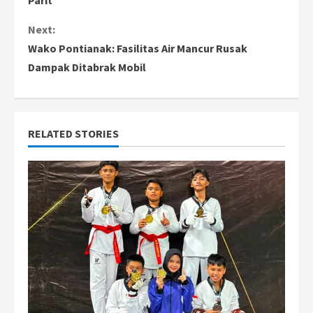
n
Next:
Wako Pontianak: Fasilitas Air Mancur Rusak
t
Dampak Ditabrak Mobil
i
n
RELATED STORIES
u
e
R
e
a
d