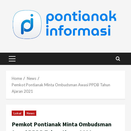
Skip
to
content
Primary
Menu
Home
News
Pemkot Pontianak Minta Ombudsman Awasi PPDB Tahun
Ajaran 2021
Lokal
News
Pemkot Pontianak Minta Ombudsman