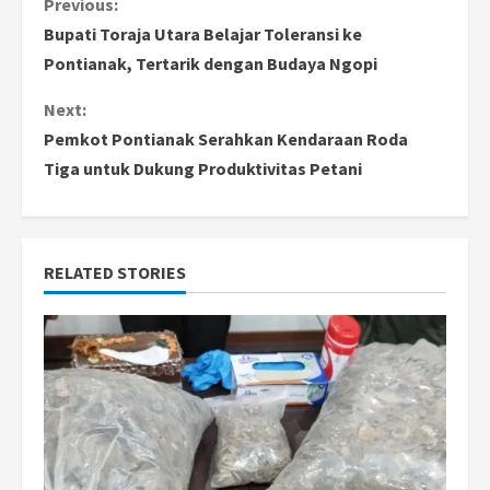
C
Previous:
Bupati Toraja Utara Belajar Toleransi ke
o
Pontianak, Tertarik dengan Budaya Ngopi
n
Next:
Pemkot Pontianak Serahkan Kendaraan Roda
t
Tiga untuk Dukung Produktivitas Petani
i
n
RELATED STORIES
u
e
R
e
a