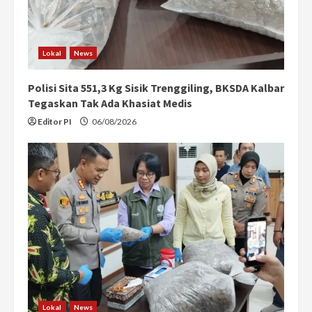
d
i
Lokal
News
n
Polisi Sita 551,3 Kg Sisik Trenggiling, BKSDA Kalbar
g
Tegaskan Tak Ada Khasiat Medis
Editor PI
06/08/2026
Lokal
News