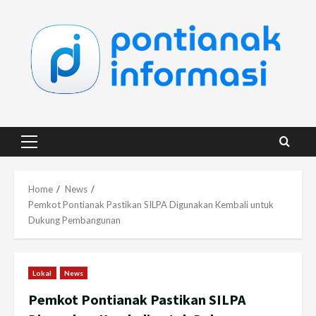
Skip
to
content
Primary
Menu
Home
News
Pemkot Pontianak Pastikan SILPA Digunakan Kembali untuk
Dukung Pembangunan
Lokal
News
Pemkot Pontianak Pastikan SILPA