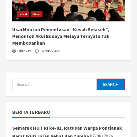
Lokal
News
Usai Nonton Pementasan “Kesah Selaseh”,
Penonton Akui Budaya Melayu Ternyata Tak
Membosankan
Editor PI
07/08/2026
Search
for:
BERITA TERBARU
Semarak HUT RI ke-81, Ratusan Warga Pontianak
Barat Ikuti Jalan Sehat dan Zumba
07/08/2026