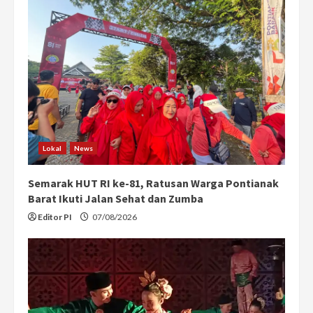
R
e
a
d
i
Lokal
News
n
Semarak HUT RI ke-81, Ratusan Warga Pontianak
g
Barat Ikuti Jalan Sehat dan Zumba
Editor PI
07/08/2026