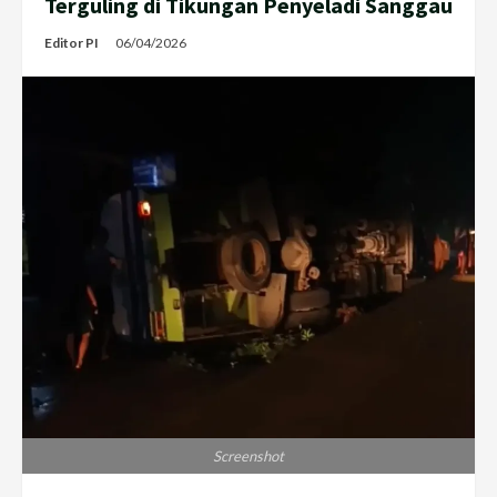
Terguling di Tikungan Penyeladi Sanggau
Editor PI
06/04/2026
Screenshot