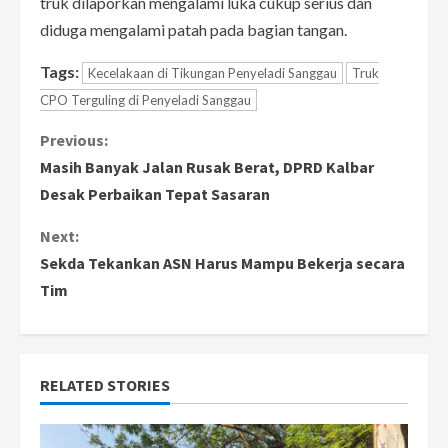
truk dilaporkan mengalami luka cukup serius dan
diduga mengalami patah pada bagian tangan.
Tags:
Kecelakaan di Tikungan Penyeladi Sanggau
Truk
CPO Terguling di Penyeladi Sanggau
C
Previous:
Masih Banyak Jalan Rusak Berat, DPRD Kalbar
o
Desak Perbaikan Tepat Sasaran
n
Next:
Sekda Tekankan ASN Harus Mampu Bekerja secara
t
Tim
i
n
RELATED STORIES
u
e