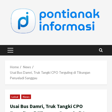
Skip
to
content
Primary
Menu
Home
News
Usai Bus Damri, Truk Tangki CPO Terguling di Tikungan
Penyeladi Sanggau
Lokal
News
Usai Bus Damri, Truk Tangki CPO