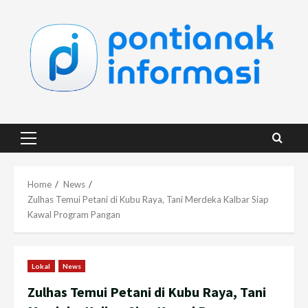
Skip
to
content
Primary
Menu
Home
News
Zulhas Temui Petani di Kubu Raya, Tani Merdeka Kalbar Siap
Kawal Program Pangan
Lokal
News
Zulhas Temui Petani di Kubu Raya, Tani