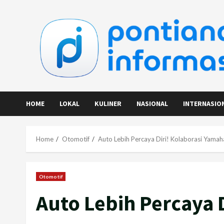
Skip
to
content
HOME
LOKAL
KULINER
NASIONAL
INTERNASIO
Home
Otomotif
Auto Lebih Percaya Diri! Kolaborasi Yamah
Otomotif
Auto Lebih Percaya 