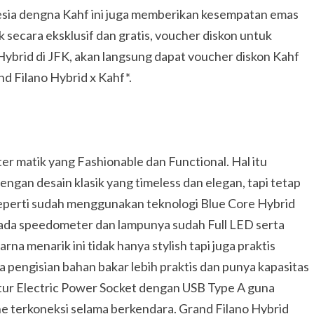
onesia dengna Kahf ini juga memberikan kesempatan emas
 secara eksklusif dan gratis, voucher diskon untuk
Hybrid di JFK, akan langsung dapat voucher diskon Kahf
d Filano Hybrid x Kahf*.
er matik yang Fashionable dan Functional. Hal itu
ngan desain klasik yang timeless dan elegan, tapi tetap
seperti sudah menggunakan teknologi Blue Core Hybrid
 pada speedometer dan lampunya sudah Full LED serta
a menarik ini tidak hanya stylish tapi juga praktis
a pengisian bahan bakar lebih praktis dan punya kapasitas
 fitur Electric Power Socket dengan USB Type A guna
e terkoneksi selama berkendara. Grand Filano Hybrid