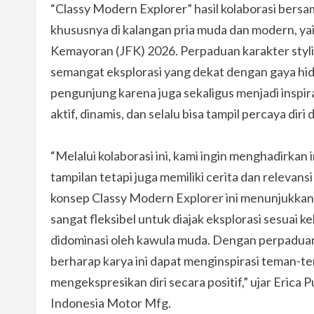
“Classy Modern Explorer” hasil kolaborasi bersa
khususnya di kalangan pria muda dan modern, yait
Kemayoran (JFK) 2026. Perpaduan karakter styli
semangat eksplorasi yang dekat dengan gaya hi
pengunjung karena juga sekaligus menjadi inspi
aktif, dinamis, dan selalu bisa tampil percaya diri 
“Melalui kolaborasi ini, kami ingin menghadirkan 
tampilan tetapi juga memiliki cerita dan relevan
konsep Classy Modern Explorer ini menunjukkan
sangat fleksibel untuk diajak eksplorasi sesuai
didominasi oleh kawula muda. Dengan perpaduan
berharap karya ini dapat menginspirasi teman-te
mengekspresikan diri secara positif,” ujar Eric
Indonesia Motor Mfg.