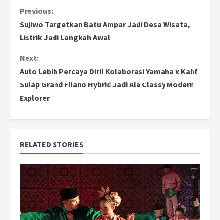
C
Previous:
Sujiwo Targetkan Batu Ampar Jadi Desa Wisata,
o
Listrik Jadi Langkah Awal
n
Next:
Auto Lebih Percaya Diri! Kolaborasi Yamaha x Kahf
t
Sulap Grand Filano Hybrid Jadi Ala Classy Modern
i
Explorer
n
u
RELATED STORIES
e
R
e