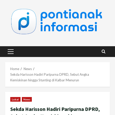
Skip
to
content
Primary
Menu
Home
News
Sekda Harisson Hadiri Paripurna DPRD, Sebut Angka
Kemiskinan hingga Stunting di Kalbar Menurun
Lokal
News
Sekda Harisson Hadiri Paripurna DPRD,