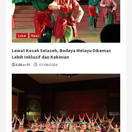
a
d
i
n
Lokal
News
g
Lewat Kesah Selaseh, Budaya Melayu Dikemas
Lebih Inklusif dan Kekinian
Editor PI
07/08/2026