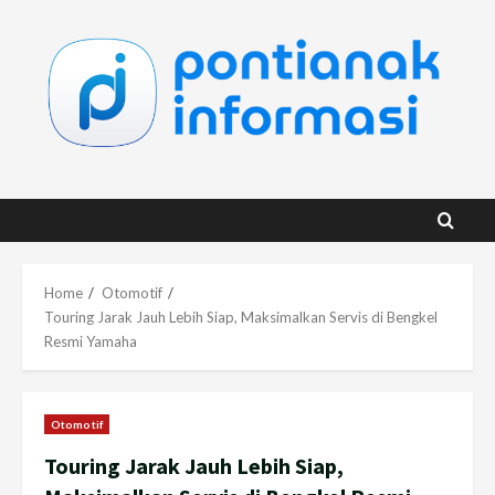
Skip
to
content
Home
Otomotif
Touring Jarak Jauh Lebih Siap, Maksimalkan Servis di Bengkel
Resmi Yamaha
Otomotif
Touring Jarak Jauh Lebih Siap,