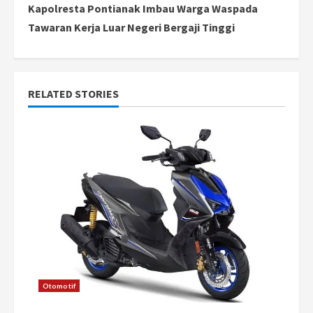
Kapolresta Pontianak Imbau Warga Waspada
t
Tawaran Kerja Luar Negeri Bergaji Tinggi
i
n
RELATED STORIES
u
e
R
e
a
d
i
Otomotif
n