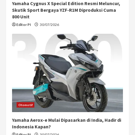
Yamaha Cygnus X Special Edition Resmi Meluncur,
g
Skutik Sport Bergaya YZF-R1M Diproduksi Cuma
800 Unit
Editor PI
30/07/2026
Otomotif
Yamaha Aerox-e Mulai Dipasarkan di India, Hadir di
Indonesia Kapan?
Editor PI
30/07/2026