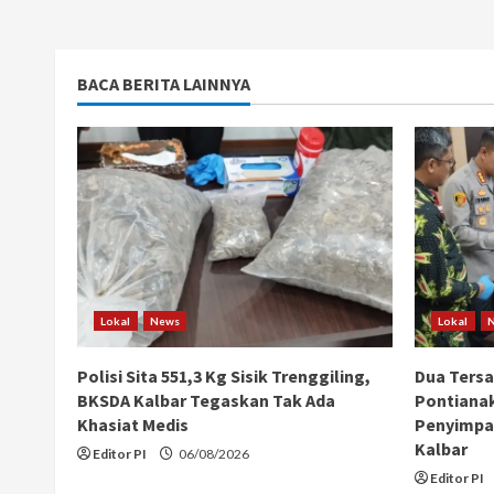
BACA BERITA LAINNYA
Lokal
News
Lokal
Polisi Sita 551,3 Kg Sisik Trenggiling,
Dua Ters
BKSDA Kalbar Tegaskan Tak Ada
Pontiana
Khasiat Medis
Penyimpan
Kalbar
Editor PI
06/08/2026
Editor PI