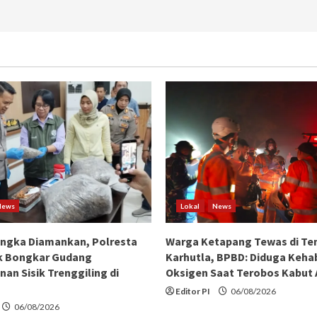
News
Lokal
News
angka Diamankan, Polresta
Warga Ketapang Tewas di Te
k Bongkar Gudang
Karhutla, BPBD: Diduga Keha
an Sisik Trenggiling di
Oksigen Saat Terobos Kabut
Editor PI
06/08/2026
06/08/2026