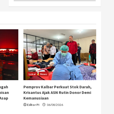
Lokal
News
ngah
Pemprov Kalbar Perkuat Stok Darah,
bisan
Krisantus Ajak ASN Rutin Donor Demi
 Asap
Kemanusiaan
Editor PI
06/08/2026