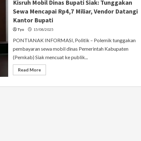
Kisruh Mobil Dinas Bupati Siak: Tunggakan
Sewa Mencapai Rp4,7 Miliar, Vendor Datangi
Kantor Bupati
Tyo
15/08/2025
PONTIANAK INFORMASI, Politik – Polemik tunggakan
pembayaran sewa mobil dinas Pemerintah Kabupaten
(Pemkab) Siak mencuat ke publik...
Read
Read More
more
about
Kisruh
Mobil
Dinas
Bupati
Siak:
Tunggakan
Sewa
Mencapai
Rp4,7
Miliar,
Vendor
Datangi
Kantor
Bupati