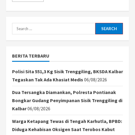
more
about
Ada
Permintaan
1,7
Juta
Kerja
Search
di
Luar
for:
Negeri,
Tapi
Jalur
Ilegal
BERITA TERBARU
Masih
Marak,
Menteri
Karding
Polisi Sita 551,3 Kg Sisik Trenggiling, BKSDA Kalbar
Soroti
Birokrasi
Tegaskan Tak Ada Khasiat Medis
06/08/2026
Ribet
Dua Tersangka Diamankan, Polresta Pontianak
Bongkar Gudang Penyimpanan Sisik Trenggiling di
Kalbar
06/08/2026
Warga Ketapang Tewas di Tengah Karhutla, BPBD:
Diduga Kehabisan Oksigen Saat Terobos Kabut