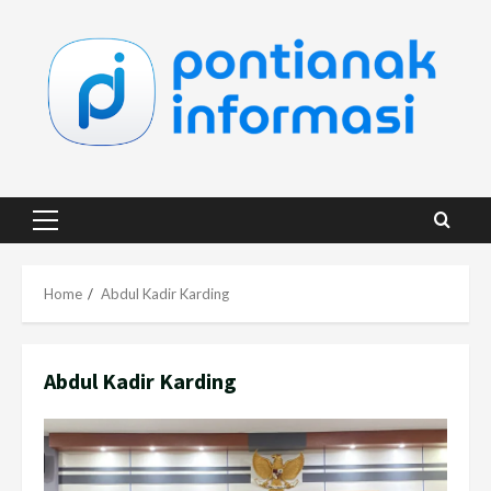
Skip
to
content
Primary
Menu
Home
Abdul Kadir Karding
Abdul Kadir Karding