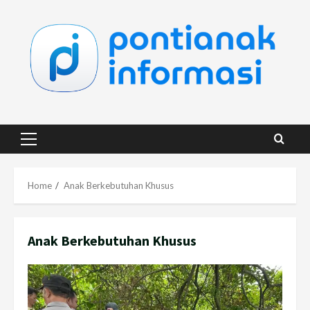
Skip
to
content
Primary
Menu
Home
Anak Berkebutuhan Khusus
Anak Berkebutuhan Khusus