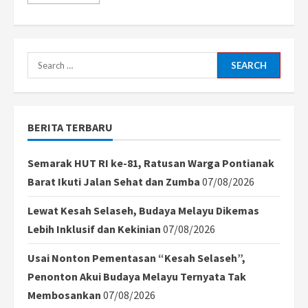
more
about
Anak
Berkebutuhan
Khusus
Hilang
di
Search
Vihara,
Ditemukan
for:
Meninggal
di
Sungai
Sebangkau
BERITA TERBARU
Semarak HUT RI ke-81, Ratusan Warga Pontianak
Barat Ikuti Jalan Sehat dan Zumba
07/08/2026
Lewat Kesah Selaseh, Budaya Melayu Dikemas
Lebih Inklusif dan Kekinian
07/08/2026
Usai Nonton Pementasan “Kesah Selaseh”,
Penonton Akui Budaya Melayu Ternyata Tak
Membosankan
07/08/2026