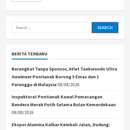
more
about
Kelenteng
Tengah
Laut
Kubu
Raya
Search
Masuk
Nominasi
for:
Destinasi
Unik
API
Award
BERITA TERBARU
2026
Berangkat Tanpa Sponsor, Atlet Taekwondo Ultra
Gewinner Pontianak Borong 5 Emas dan 1
Perunggu di Malaysia
08/08/2026
Inspektorat Pontianak Kawal Pemasangan
Bendera Merah Putih Selama Bulan Kemerdekaan
08/08/2026
Ekspor Alumina Kalbar Kembali Jalan, Dudung: