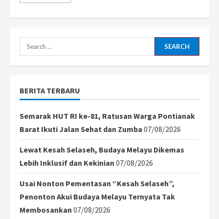
more
about
Saudi
Arabia
vs
UAE:
Pertandingan
Search
Arab
Cup
for:
Berakhir
Tanpa
Gol,
Ditunda
BERITA TERBARU
karena
Cuaca
Buruk
Semarak HUT RI ke-81, Ratusan Warga Pontianak
Barat Ikuti Jalan Sehat dan Zumba
07/08/2026
Lewat Kesah Selaseh, Budaya Melayu Dikemas
Lebih Inklusif dan Kekinian
07/08/2026
Usai Nonton Pementasan “Kesah Selaseh”,
Penonton Akui Budaya Melayu Ternyata Tak
Membosankan
07/08/2026