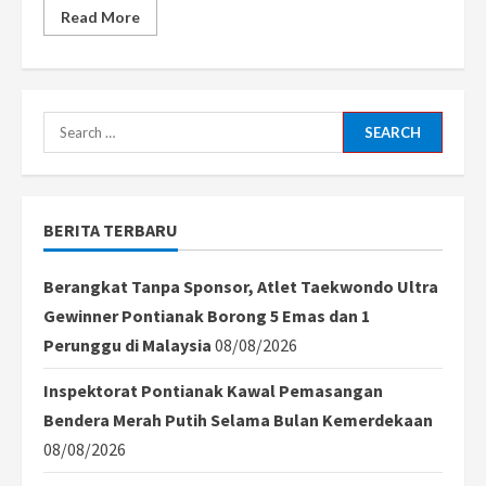
Read
Read More
more
about
Bejat!
Ayah
Kandung
Cabuli
Anaknya
Search
Usia
11
for:
Tahun
di
Kubu
Raya,
BERITA TERBARU
Aksi
Sudah
Terjadi
Tiga
Berangkat Tanpa Sponsor, Atlet Taekwondo Ultra
Kali
Gewinner Pontianak Borong 5 Emas dan 1
Perunggu di Malaysia
08/08/2026
Inspektorat Pontianak Kawal Pemasangan
Bendera Merah Putih Selama Bulan Kemerdekaan
08/08/2026