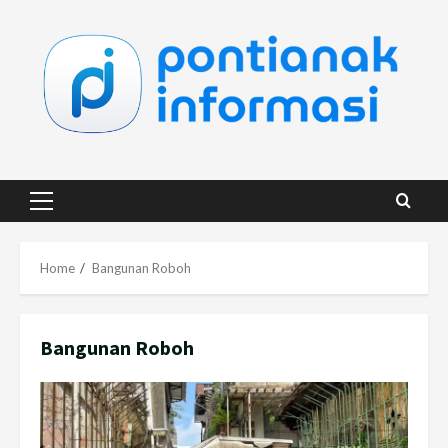
Skip
to
content
Primary
Menu
Home
Bangunan Roboh
Bangunan Roboh