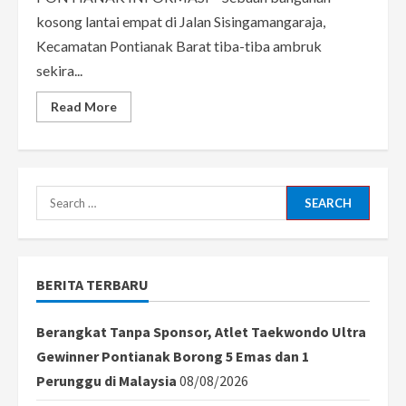
kosong lantai empat di Jalan Sisingamangaraja,
Kecamatan Pontianak Barat tiba-tiba ambruk
sekira...
Read
Read More
more
about
Heboh!
Bangunan
Ruko
Kosong
di
Search
Jalan
Sisingmangraja
for:
Pontianak
Tiba-
Tiba
Roboh
BERITA TERBARU
Berangkat Tanpa Sponsor, Atlet Taekwondo Ultra
Gewinner Pontianak Borong 5 Emas dan 1
Perunggu di Malaysia
08/08/2026