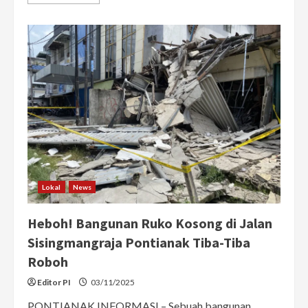
more
about
Lagi!
Dua
Bangunan
Ruko
Kosong
Ambruk
di
Pontianak,
Diduga
Akibar
Pencurian
Material
Lokal
News
Heboh! Bangunan Ruko Kosong di Jalan
Sisingmangraja Pontianak Tiba-Tiba
Roboh
Editor PI
03/11/2025
PONTIANAK INFORMASI – Sebuah bangunan