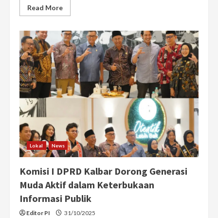
Read
Read More
more
about
Ratusan
Pemuda
Kalbar
Deklarasikan
Tekad
Bangun
Daerah
dalam
Bingkai
Kebhinekaan
Lokal
News
Komisi I DPRD Kalbar Dorong Generasi
Muda Aktif dalam Keterbukaan
Informasi Publik
Editor PI
31/10/2025