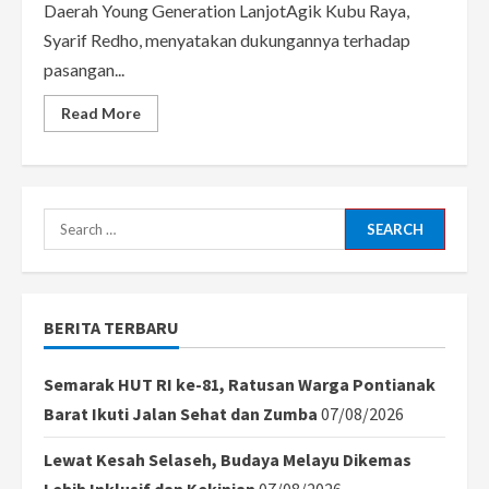
Daerah Young Generation LanjotAgik Kubu Raya,
Syarif Redho, menyatakan dukungannya terhadap
pasangan...
Read
Read More
more
about
Generasi
Muda
Kubu
Raya
Dukung
Search
Sutarmidji
dan
for:
Didi
Haryono
dalam
Pilkada
BERITA TERBARU
2024
Semarak HUT RI ke-81, Ratusan Warga Pontianak
Barat Ikuti Jalan Sehat dan Zumba
07/08/2026
Lewat Kesah Selaseh, Budaya Melayu Dikemas
Lebih Inklusif dan Kekinian
07/08/2026