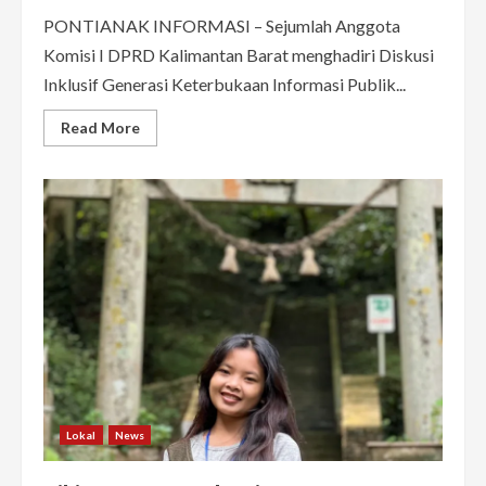
PONTIANAK INFORMASI – Sejumlah Anggota
Komisi I DPRD Kalimantan Barat menghadiri Diskusi
Inklusif Generasi Keterbukaan Informasi Publik...
Read
Read More
more
about
Komisi
I
DPRD
Kalbar
Dorong
Generasi
Muda
Aktif
dalam
Keterbukaan
Informasi
Publik
Lokal
News