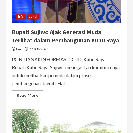
Jepang
Info
Lokal
Bupati Sujiwo Ajak Generasi Muda
Terlibat dalam Pembangunan Kubu Raya
Iyn
11/08/2025
PONTIANAKINFORMASI.CO.ID, Kubu Raya–
Bupati Kubu Raya, Sujiwo, menegaskan komitmennya
untuk melibatkan pemuda dalam proses
pembangunan daerah. Hal...
Read
Read More
more
about
Bupati
Sujiwo
Ajak
Generasi
Muda
Terlibat
dalam