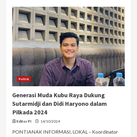
about
Sinergi
Generasi
Muda
dan
Budaya
Lokal:
Kadisporapar
Dukung
Langkah
Edukatif
NOVO
Club
di
Museum
Kalbar
Politik
Generasi Muda Kubu Raya Dukung
Sutarmidji dan Didi Haryono dalam
Pilkada 2024
Editor PI
14/10/2024
PONTIANAK INFORMASI, LOKAL – Koordinator