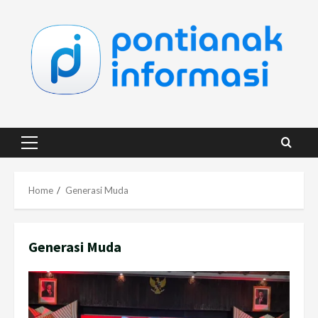
Skip
to
content
Primary
Menu
Home
Generasi Muda
Generasi Muda