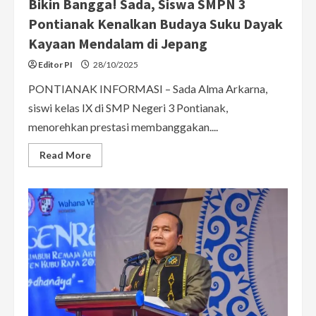
Bikin Bangga! Sada, Siswa SMPN 3
Pontianak Kenalkan Budaya Suku Dayak
Kayaan Mendalam di Jepang
Editor PI
28/10/2025
PONTIANAK INFORMASI – Sada Alma Arkarna,
siswi kelas IX di SMP Negeri 3 Pontianak,
menorehkan prestasi membanggakan....
Read
Read More
more
about
Bikin
Bangga!
Sada,
Siswa
SMPN
3
Pontianak
Kenalkan
Budaya
Suku
Dayak
Kayaan
Mendalam
di